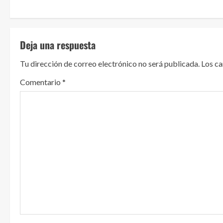
g
u
Deja una respuesta
e
Tu dirección de correo electrónico no será publicada.
Los c
l
Comentario
*
e
y
e
n
d
o