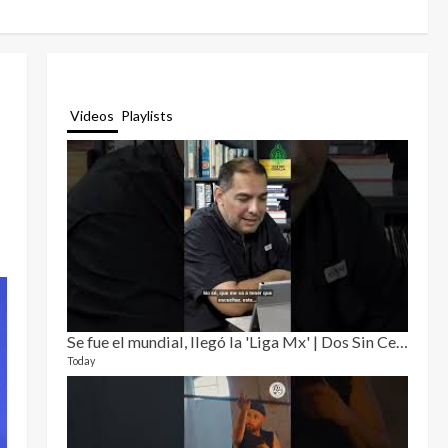
Videos
Playlists
Se fue el mundial, llegó la 'Liga Mx' | Dos Sin Cebolla 🎙️
Relat
12 video
Today
3 month