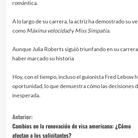
romántica.
A lo largo de su carrera, la actriz ha demostrado su 
como
Máxima velocidad
y
Miss Simpatía
.
Aunque Julia Roberts siguió triunfando en su carrera
haber marcado su historia
Hoy, con el tiempo, incluso el guionista Fred Lebo
oportunidad, lo que demuestra cómo las decisiones 
inesperada.
S
Anterior:
Cambios en la renovación de visa americana: ¿Cómo
i
afectan a los solicitantes?