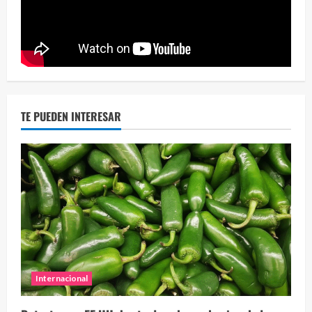
Eve
46 vid
2 year
TE PUEDEN INTERESAR
Internacional