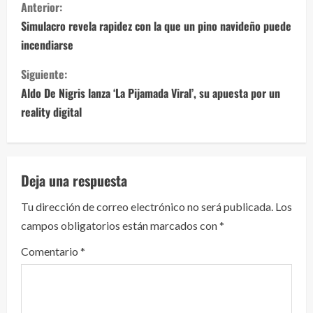
S
Anterior:
i
Simulacro revela rapidez con la que un pino navideño puede
incendiarse
g
Siguiente:
u
Aldo De Nigris lanza ‘La Pijamada Viral’, su apuesta por un
e
reality digital
l
e
Deja una respuesta
y
Tu dirección de correo electrónico no será publicada.
Los
campos obligatorios están marcados con
*
e
Comentario
*
n
d