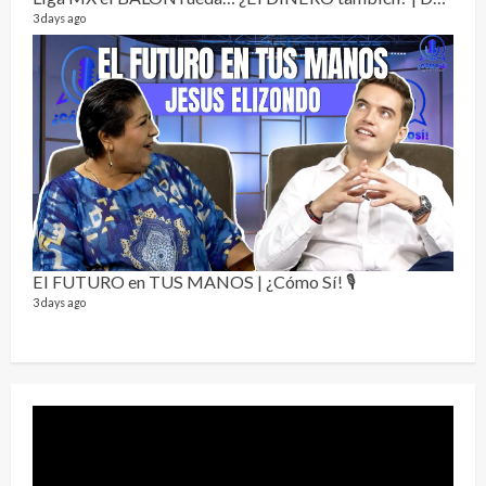
3 days ago
Sobr
78 vid
1 year
El FUTURO en TUS MANOS | ¿Cómo Sí! 🎙️
3 days ago