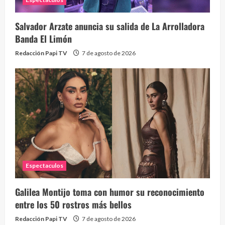
Salvador Arzate anuncia su salida de La Arrolladora
Banda El Limón
Redacción Papi TV
7 de agosto de 2026
Alc
76 vid
1 year
Espectaculos
Galilea Montijo toma con humor su reconocimiento
Send
entre los 50 rostros más bellos
10 vid
Redacción Papi TV
7 de agosto de 2026
2 year