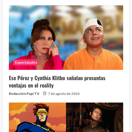
Espectaculos
¡Osc
30 vid
Ese Pérez y Cynthia Klitbo señalan presuntas
2 year
ventajas en el reality
Redacción Papi TV
7 de agosto de 2026