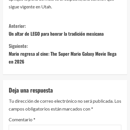
sigue vigente en Utah.
S
Anterior:
i
Un altar de LEGO para honrar la tradición mexicana
g
Siguiente:
Mario regresa al cine: The Super Mario Galaxy Movie llega
u
en 2026
e
l
Deja una respuesta
e
Tu dirección de correo electrónico no será publicada.
Los
y
campos obligatorios están marcados con
*
e
Comentario
*