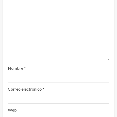
n
d
o
Nombre
*
Correo electrónico
*
Web