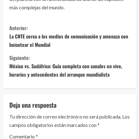
más complejas del mundo.
S
Anterior:
i
La CNTE cerca a los medios de comunicación y amenaza con
boicotear el Mundial
g
Siguiente:
u
México vs. Sudáfrica: Guía completa con canales en vivo,
e
horarios y antecedentes del arranque mundialista
l
e
Deja una respuesta
y
Tu dirección de correo electrónico no será publicada.
Los
campos obligatorios están marcados con
*
e
Comentario
*