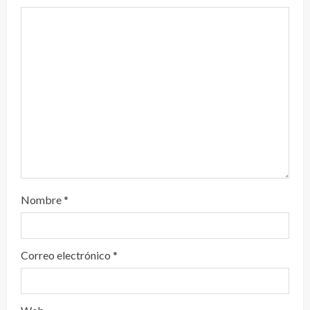
n
d
o
Nombre
*
Correo electrónico
*