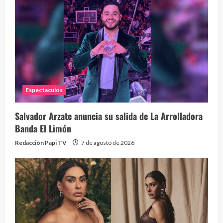
Eve
46 vid
2 year
Espectaculos
Salvador Arzate anuncia su salida de La Arrolladora
Banda El Limón
Redacción Papi TV
7 de agosto de 2026