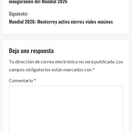
inauguración del Mundial 2026
g
Siguiente:
u
Mundial 2026: Monterrey activa cierres viales masivos
e
l
Deja una respuesta
e
Tu dirección de correo electrónico no será publicada.
Los
y
campos obligatorios están marcados con
*
e
Comentario
*
n
d
o