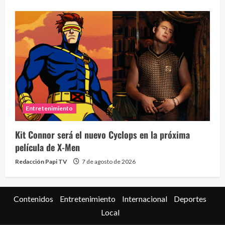
Eve
46 vid
Entretenimiento
2 year
Kit Connor será el nuevo Cyclops en la próxima
película de X-Men
Redacción Papi TV
7 de agosto de 2026
Contenidos
Entretenimiento
Internacional
Deportes
Local