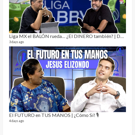
Dos 
134 vi
1 year
Liga MX el BALÓN rueda… ¿El DINERO también? | Dos Sin Cebolla 🎙️
3 days ago
Sobr
78 vid
1 year
El FUTURO en TUS MANOS | ¿Cómo Sí! 🎙️
4 days ago