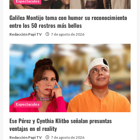
Espectaculos
Galilea Montijo toma con humor su reconocimiento
Send
entre los 50 rostros más bellos
10 vid
Redacción Papi TV
7 de agosto de 2026
2 year
Espectaculos
¡Osc
30 vid
Ese Pérez y Cynthia Klitbo señalan presuntas
2 year
ventajas en el reality
Redacción Papi TV
7 de agosto de 2026