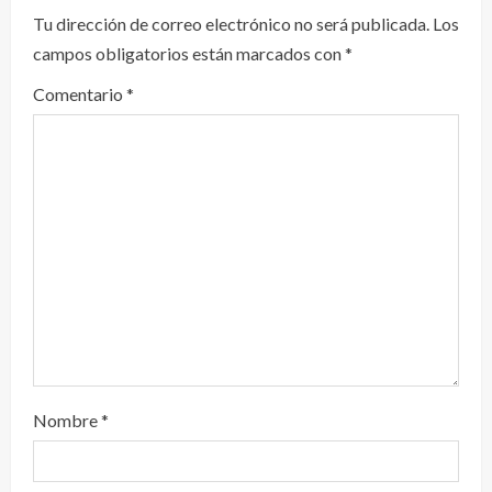
e
Tu dirección de correo electrónico no será publicada.
Los
y
campos obligatorios están marcados con
*
e
Comentario
*
n
d
o
Nombre
*