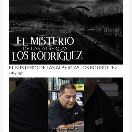
Pur
19 vid
4 mon
EL MISTERIO DE LAS ALBERCAS LOS RODRÍGUEZ | RELATO PARANORMAL
2 days ago
El C
17 vid
5 mon