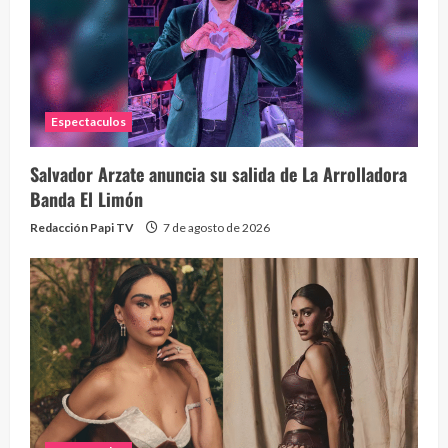
1 year
Espectaculos
Salvador Arzate anuncia su salida de La Arrolladora
Banda El Limón
Redacción Papi TV
7 de agosto de 2026
Alc
76 vid
1 year