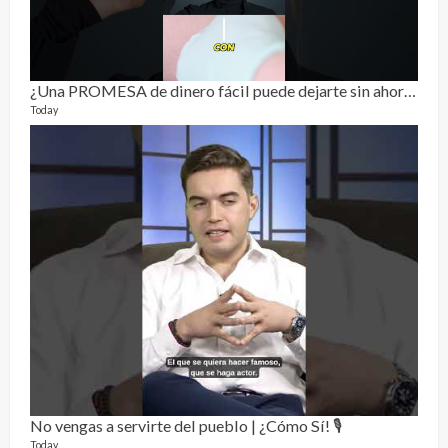
¿Una PROMESA de dinero fácil puede dejarte sin ahorros? 😨💸
Today
RE
0 vide
3 mon
No vengas a servirte del pueblo | ¿Cómo Sí! 🎙️
Today