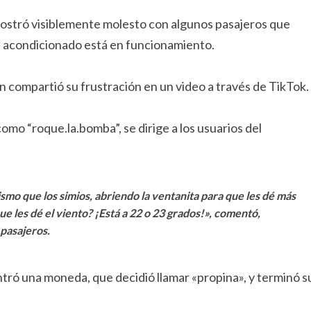
stró visiblemente molesto con algunos pasajeros que
ire acondicionado está en funcionamiento.
n compartió su frustración en un video a través de TikTok.
como “roque.la.bomba”, se dirige a los usuarios del
mismo que los simios, abriendo la ventanita para que les dé más
que les dé el viento? ¡Está a 22 o 23 grados!», comentó,
pasajeros.
tró una moneda, que decidió llamar «propina», y terminó s