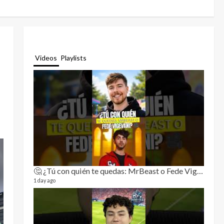
Videos
Playlists
🤔 ¿Tú con quién te quedas: MrBeast o Fede Vigevani?🎥🔥
Relat
11 video
1 day ago
3 month