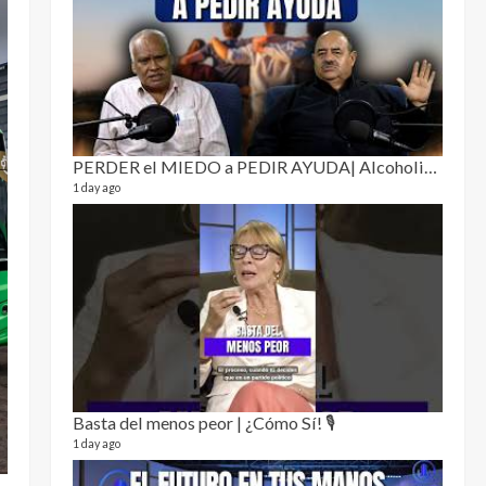
Puro 
19 video
4 month
PERDER el MIEDO a PEDIR AYUDA| Alcoholismo y drogadicción 🎙️
1 day ago
El Cl
17 video
5 month
Basta del menos peor | ¿Cómo Sí! 🎙️
1 day ago