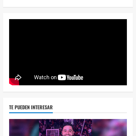
¡Osc
30 vid
2 year
TE PUEDEN INTERESAR