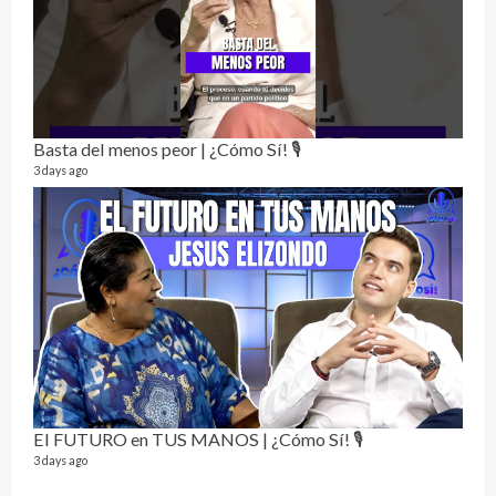
Alc
76 vid
Basta del menos peor | ¿Cómo Sí! 🎙️
1 year
3 days ago
Send
El FUTURO en TUS MANOS | ¿Cómo Sí! 🎙️
10 vid
3 days ago
2 year