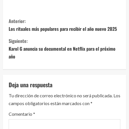
S
Anterior:
i
Los rituales más populares para recibir el año nuevo 2025
g
Siguiente:
Karol G anuncia su documental en Netflix para el próximo
u
año
e
l
Deja una respuesta
e
Tu dirección de correo electrónico no será publicada.
Los
y
campos obligatorios están marcados con
*
e
Comentario
*
n