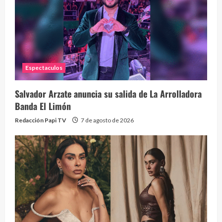
Eve
46 vid
2 year
Espectaculos
Salvador Arzate anuncia su salida de La Arrolladora
Banda El Limón
Redacción Papi TV
7 de agosto de 2026