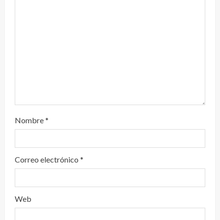
d
o
Nombre
*
Correo electrónico
*
Web