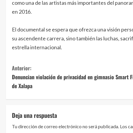
como una de las artistas más importantes del panora
en 2016.
El documental se espera que ofrezca una visión perso
su ascendente carrera, sino también las luchas, sacri
estrella internacional.
S
Anterior:
Denuncian violación de privacidad en gimnasio Smart F
i
de Xalapa
g
u
Deja una respuesta
e
Tu dirección de correo electrónico no será publicada.
Los c
l