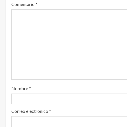
Comentario
*
e
y
e
n
d
o
Nombre
*
Correo electrónico
*