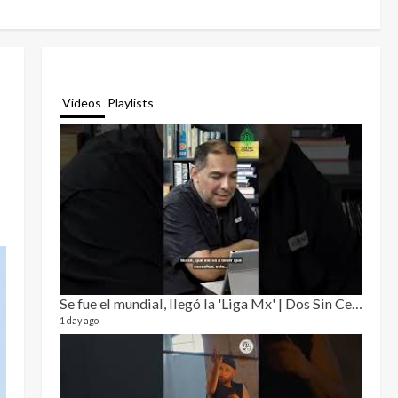
Videos
Playlists
Se fue el mundial, llegó la 'Liga Mx' | Dos Sin Cebolla 🎙️
Relat
12 video
1 day ago
3 month