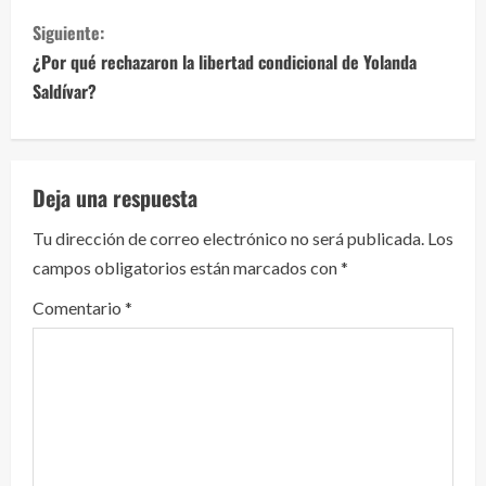
g
Siguiente:
u
¿Por qué rechazaron la libertad condicional de Yolanda
e
Saldívar?
l
e
Deja una respuesta
y
Tu dirección de correo electrónico no será publicada.
Los
campos obligatorios están marcados con
*
e
Comentario
*
n
d
o