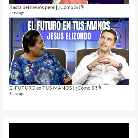
76 vid
Basta del menos peor | ¿Cómo Sí! 🎙️
1 year
3 days ago
Send
El FUTURO en TUS MANOS | ¿Cómo Sí! 🎙️
10 vid
3 days ago
2 year