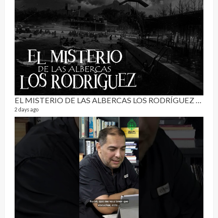
RE
0 vide
3 mon
EL MISTERIO DE LAS ALBERCAS LOS RODRÍGUEZ | RELATO PARANORMAL
2 days ago
Pur
19 vid
4 mon