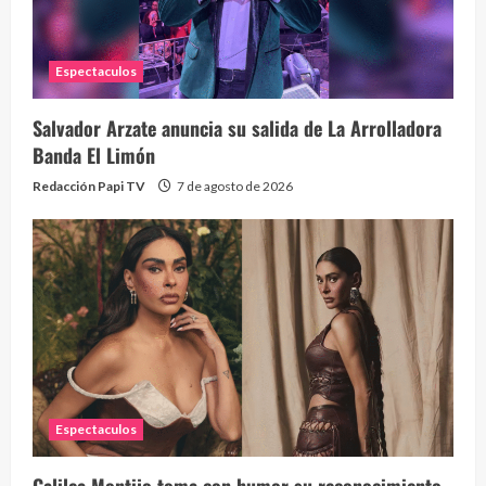
2 year
Espectaculos
Salvador Arzate anuncia su salida de La Arrolladora
Banda El Limón
Redacción Papi TV
7 de agosto de 2026
Espectaculos