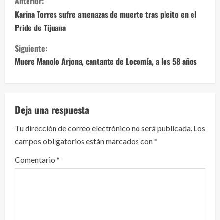
Anterior:
i
Karina Torres sufre amenazas de muerte tras pleito en el
Pride de Tijuana
g
Siguiente:
u
Muere Manolo Arjona, cantante de Locomía, a los 58 años
e
l
Deja una respuesta
e
Tu dirección de correo electrónico no será publicada.
Los
y
campos obligatorios están marcados con
*
e
Comentario
*
n
d