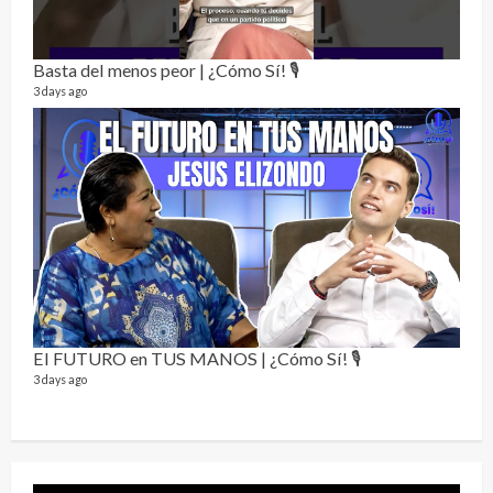
Alc
76 vid
Basta del menos peor | ¿Cómo Sí! 🎙️
1 year
3 days ago
Send
El FUTURO en TUS MANOS | ¿Cómo Sí! 🎙️
10 vid
3 days ago
2 year