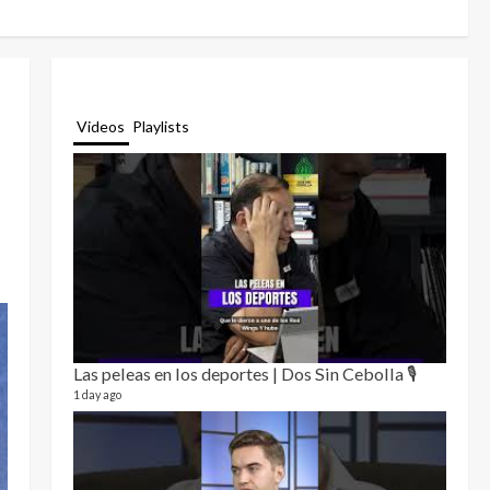
Videos
Playlists
Las peleas en los deportes | Dos Sin Cebolla 🎙️
Relat
12 video
1 day ago
3 month