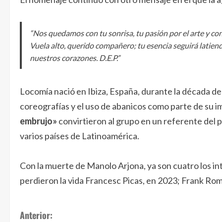
“Nos quedamos con tu sonrisa, tu pasión por el arte y co
Vuela alto, querido compañero; tu esencia seguirá latiend
nuestros corazones. D.E.P.”
Locomía nació en Ibiza, España, durante la década de l
coreografías y el uso de abanicos como parte de su
embrujo»
convirtieron al grupo en un referente del
varios países de Latinoamérica.
Con la muerte de Manolo Arjona, ya son cuatro los in
perdieron la vida Francesc Picas, en 2023; Frank Ro
S
Anterior: