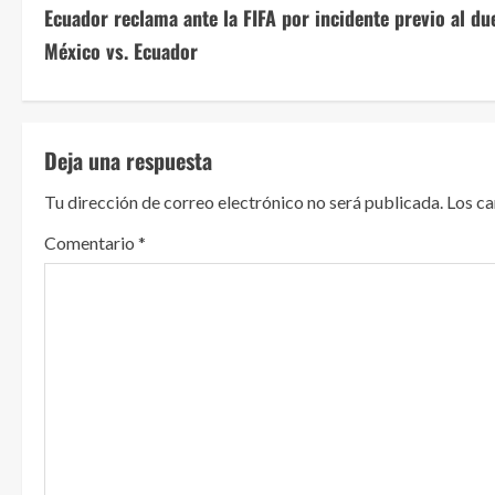
Ecuador reclama ante la FIFA por incidente previo al du
i
México vs. Ecuador
g
u
Deja una respuesta
e
Tu dirección de correo electrónico no será publicada.
Los c
l
Comentario
*
e
y
e
n
d