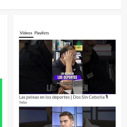
Videos
Playlists
Las peleas en los deportes | Dos Sin Cebolla 🎙️
Relat
12 video
Today
3 month