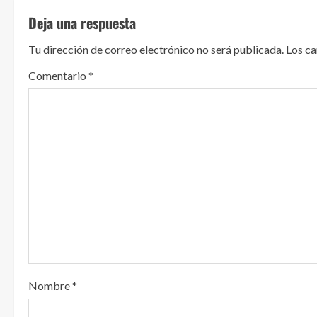
u
Deja una respuesta
e
Tu dirección de correo electrónico no será publicada.
Los c
l
Comentario
*
e
y
e
n
d
o
Nombre
*