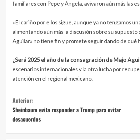
familiares con Pepe y Ángela, avivaron aún más las e
«El cariño por ellos sigue, aunque ya no tengamos un
alimentando aún más la discusión sobre su supuesto di
Aguilar» no tiene fin y promete seguir dando de qué h
¿Será 2025 el año de la consagración de Majo Agui
escenarios internacionales y la otra lucha por recupe
atención en el regional mexicano.
S
Anterior:
Sheinbaum evita responder a Trump para evitar
i
desacuerdos
g