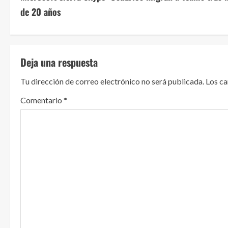
i
de 20 años
g
u
Deja una respuesta
e
Tu dirección de correo electrónico no será publicada.
Los c
l
Comentario
*
e
y
e
n
d
o