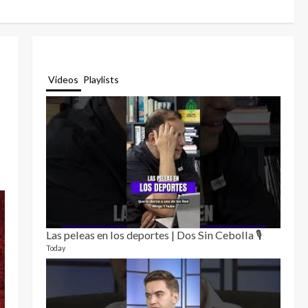
Videos
Playlists
Las peleas en los deportes | Dos Sin Cebolla 🎙️
Relat
12 video
Today
3 month