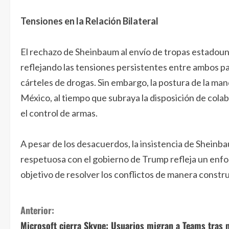
Tensiones en la Relación Bilateral
El rechazo de Sheinbaum al envío de tropas estadoun
reflejando las tensiones persistentes entre ambos pa
cárteles de drogas. Sin embargo, la postura de la ma
México, al tiempo que subraya la disposición de cola
el control de armas.
A pesar de los desacuerdos, la insistencia de Shein
respetuosa con el gobierno de Trump refleja un enfoq
objetivo de resolver los conflictos de manera constru
S
Anterior:
Microsoft cierra Skype: Usuarios migran a Teams tras 