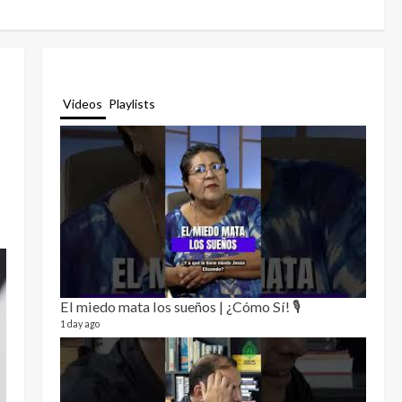
Videos
Playlists
El miedo mata los sueños | ¿Cómo Sí! 🎙️
Relat
12 video
1 day ago
3 month