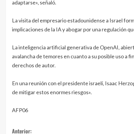
adaptarse», señaló.
La visita del empresario estadounidense a Israel form
implicaciones de la IA y abogar por una regulación qu
La inteligencia artificial generativa de OpenAI, abier
avalancha de temores en cuanto a su posible uso a fi
derechos de autor.
En una reunión con el presidente israelí, Isaac Herzo
de mitigar estos enormes riesgos».
AFP06
S
Anterior: