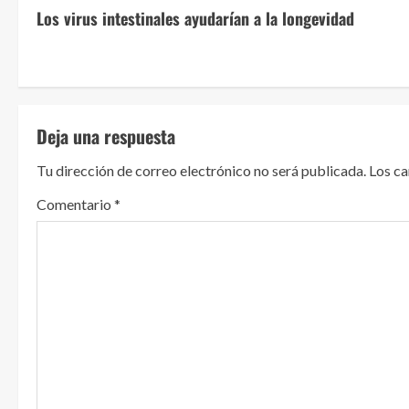
Los virus intestinales ayudarían a la longevidad
i
g
u
Deja una respuesta
e
Tu dirección de correo electrónico no será publicada.
Los c
l
Comentario
*
e
y
e
n
d