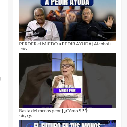
Puro 
19 video
4 month
PERDER el MIEDO a PEDIR AYUDA| Alcoholismo y drogadicción 🎙️
Today
El Cl
l
17 video
y
5 month
Basta del menos peor | ¿Cómo Sí! 🎙️
1 day ago