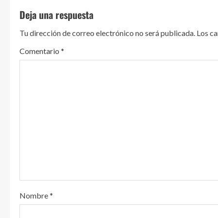
u
Deja una respuesta
e
Tu dirección de correo electrónico no será publicada.
Los c
l
Comentario
*
e
y
e
n
d
o
Nombre
*