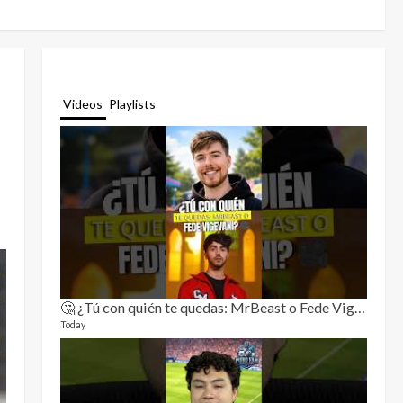
Videos
Playlists
🤔 ¿Tú con quién te quedas: MrBeast o Fede Vigevani?🎥🔥
Relat
11 video
Today
3 month