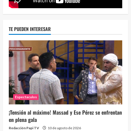
Sobr
78 vid
TE PUEDEN INTERESAR
1 year
Espectaculos
Perr
46 vid
¡Tensión al máximo! Massad y Ese Pérez se enfrentan
1 year
en plena gala
Redacción Papi TV
10 de agosto de 2026