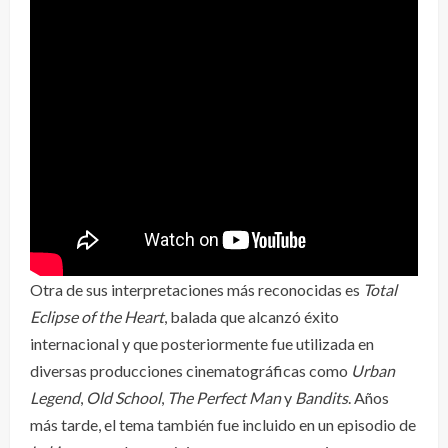
Otra de sus interpretaciones más reconocidas es
Total
Eclipse of the Heart
, balada que alcanzó éxito
internacional y que posteriormente fue utilizada en
diversas producciones cinematográficas como
Urban
Legend
,
Old School
,
The Perfect Man
y
Bandits
. Años
más tarde, el tema también fue incluido en un episodio de