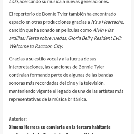
Loki
, acercando su música a nuevas generaciones.
El repertorio de Bonnie Tyler también ha encontrado
espacio en otras producciones gracias a
It’s a Heartache
,
canción que ha sonado en películas como
Alvin y las
ardillas: Fiesta sobre ruedas
,
Gloria Bell
y
Resident Evil:
Welcome to Raccoon City
.
Gracias a su estilo vocal y a la fuerza de sus
interpretaciones, las canciones de Bonnie Tyler
continúan formando parte de algunas de las bandas
sonoras más recordadas del cine y la televisión,
manteniendo vigente el legado de una de las artistas más
representativas de la música británica.
S
Anterior:
i
Ximena Herrera se convierte en la tercera habitante