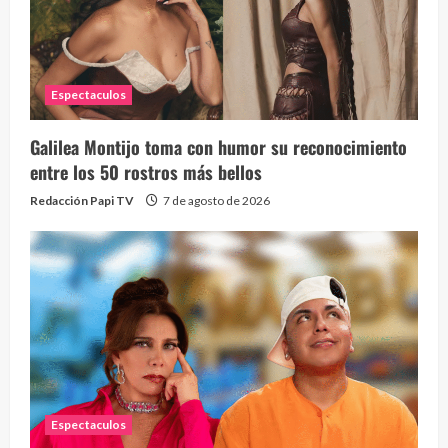
Alc
76 vid
1 year
Espectaculos
Galilea Montijo toma con humor su reconocimiento
entre los 50 rostros más bellos
Redacción Papi TV
7 de agosto de 2026
Send
10 vid
2 year
Espectaculos