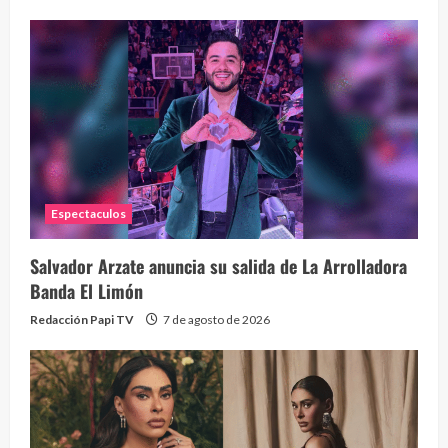
La h
26 vid
Espectaculos
1 year
Salvador Arzate anuncia su salida de La Arrolladora
Banda El Limón
Redacción Papi TV
7 de agosto de 2026