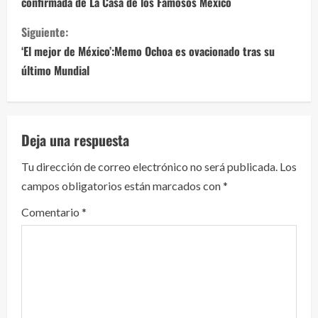
confirmada de La Casa de los Famosos México
g
Siguiente:
u
‘El mejor de México’:Memo Ochoa es ovacionado tras su
e
último Mundial
l
e
Deja una respuesta
y
Tu dirección de correo electrónico no será publicada.
Los
campos obligatorios están marcados con
*
e
Comentario
*
n
d
o