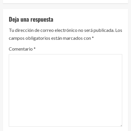
e
l
Deja una respuesta
e
Tu dirección de correo electrónico no será publicada.
Los
y
campos obligatorios están marcados con
*
e
Comentario
*
n
d
o