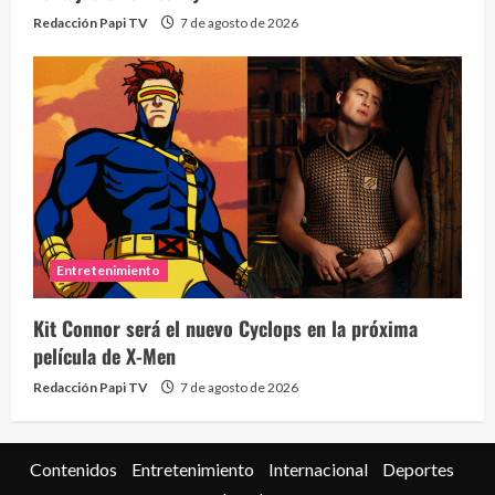
Redacción Papi TV
7 de agosto de 2026
Eve
46 vid
Entretenimiento
2 year
Kit Connor será el nuevo Cyclops en la próxima
película de X-Men
Redacción Papi TV
7 de agosto de 2026
Contenidos
Entretenimiento
Internacional
Deportes