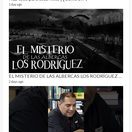
1 day ago
Pur
19 vid
4 mon
EL MISTERIO DE LAS ALBERCAS LOS RODRÍGUEZ | RELATO PARANORMAL
2 days ago
El C
17 vid
5 mon