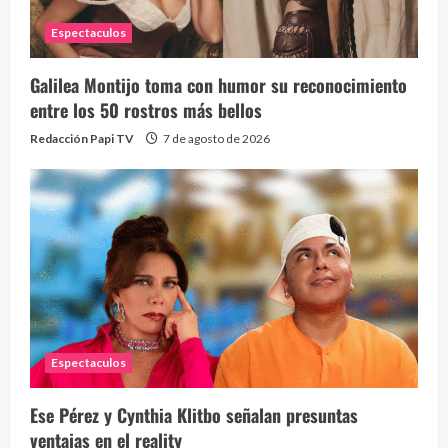
Espectaculos
Galilea Montijo toma con humor su reconocimiento
Send
entre los 50 rostros más bellos
10 vid
Redacción Papi TV
7 de agosto de 2026
2 year
Espectaculos
¡Osc
30 vid
Ese Pérez y Cynthia Klitbo señalan presuntas
2 year
ventajas en el reality