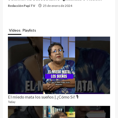
Redacción Papi TV
25 de enero de 2024
Videos
Playlists
El miedo mata los sueños | ¿Cómo Sí! 🎙️
Rela
12 vid
Today
3 mon