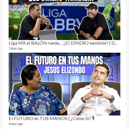
Dos 
134 vi
1 year
Liga MX el BALÓN rueda… ¿El DINERO también? | Dos Sin Cebolla 🎙️
3 days ago
Sobr
78 vid
1 year
El FUTURO en TUS MANOS | ¿Cómo Sí! 🎙️
4 days ago