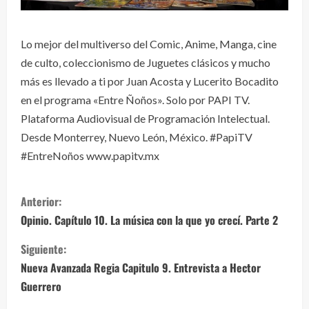
Lo mejor del multiverso del Comic, Anime, Manga, cine
de culto, coleccionismo de Juguetes clásicos y mucho
más es llevado a ti por Juan Acosta y Lucerito Bocadito
en el programa «Entre Ñoños». Solo por PAPI TV.
Plataforma Audiovisual de Programación Intelectual.
Desde Monterrey, Nuevo León, México. #PapiTV
#EntreNoños www.papitv.mx
S
Anterior:
i
Opinio. Capítulo 10. La música con la que yo crecí. Parte 2
g
Siguiente:
Nueva Avanzada Regia Capitulo 9. Entrevista a Hector
u
Guerrero