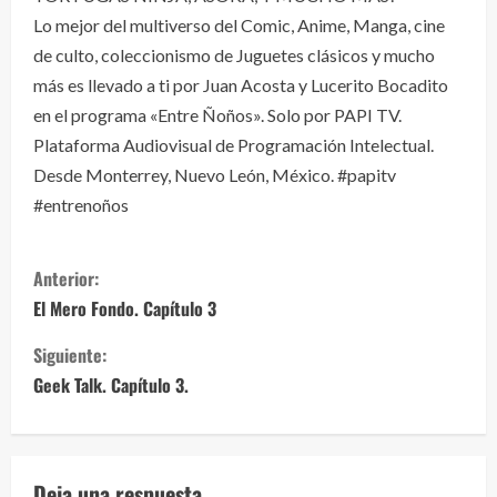
Lo mejor del multiverso del Comic, Anime, Manga, cine
de culto, coleccionismo de Juguetes clásicos y mucho
más es llevado a ti por Juan Acosta y Lucerito Bocadito
en el programa «Entre Ñoños». Solo por PAPI TV.
Plataforma Audiovisual de Programación Intelectual.
Desde Monterrey, Nuevo León, México. #papitv
#entrenoños
S
Anterior:
i
El Mero Fondo. Capítulo 3
g
Siguiente:
Geek Talk. Capítulo 3.
u
e
Deja una respuesta