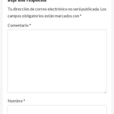
l
e
Tu dirección de correo electrónico no será publicada.
Los
campos obligatorios están marcados con
*
y
Comentario
*
e
n
d
o
Nombre
*