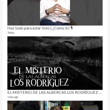
Haz todo para estar listo | ¿Cómo Sí! 🎙️
Today
RE
0 vide
3 mon
EL MISTERIO DE LAS ALBERCAS LOS RODRÍGUEZ | RELATO PARANORMAL
1 day ago