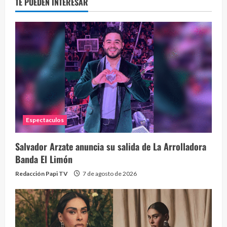
TE PUEDEN INTERESAR
Eve
46 vid
2 year
Espectaculos
Salvador Arzate anuncia su salida de La Arrolladora
Banda El Limón
Redacción Papi TV
7 de agosto de 2026