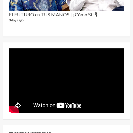
Send
El FUTURO en TUS MANOS | ¿Cómo Sí! 🎙️
10 vid
3 days ago
2 year
¡Osc
30 vid
2 year