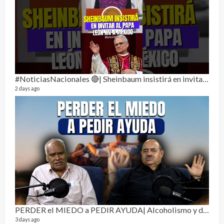
Perr
46 vid
1 year
#NoticiasNacionales 🔴| Sheinbaum insistirá en invitar al papa León XIV a México
2 days ago
La h
26 vid
1 year
PERDER el MIEDO a PEDIR AYUDA| Alcoholismo y drogadicción 🎙️
3 days ago