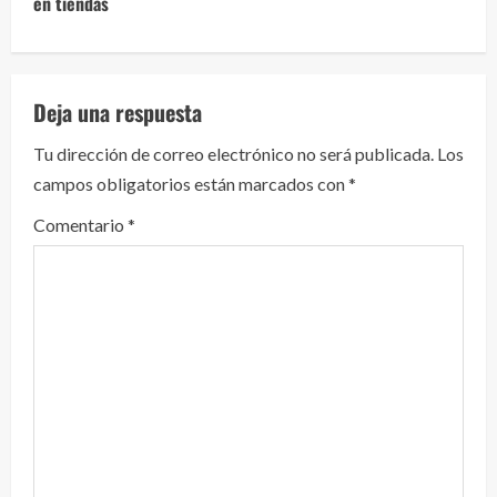
e
en tiendas
l
e
Deja una respuesta
y
Tu dirección de correo electrónico no será publicada.
Los
campos obligatorios están marcados con
*
e
Comentario
*
n
d
o