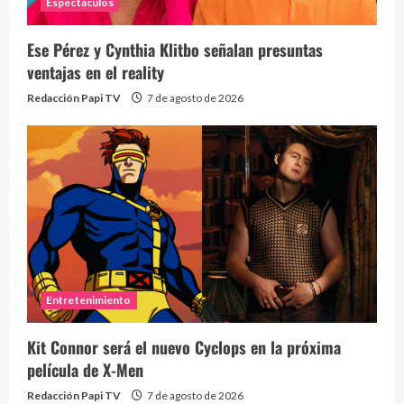
Espectaculos
¡Osc
30 vid
Ese Pérez y Cynthia Klitbo señalan presuntas
2 year
ventajas en el reality
Redacción Papi TV
7 de agosto de 2026
Eve
46 vid
Entretenimiento
2 year
Kit Connor será el nuevo Cyclops en la próxima
película de X-Men
Redacción Papi TV
7 de agosto de 2026