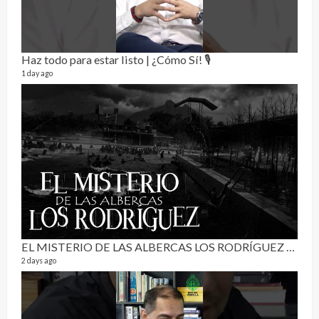
Haz todo para estar listo | ¿Cómo Sí! 🎙️
1 day ago
Pur
19 vid
4 mon
EL MISTERIO DE LAS ALBERCAS LOS RODRÍGUEZ | RELATO PARANORMAL
2 days ago