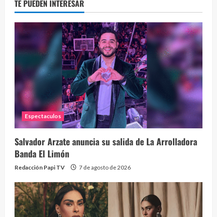
TE PUEDEN INTERESAR
La h
26 vid
1 year
Espectaculos
Salvador Arzate anuncia su salida de La Arrolladora
Banda El Limón
Redacción Papi TV
7 de agosto de 2026
Alc
76 vid
1 year