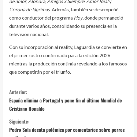
de amor
,
Alondra
,
Amigos x Siempre
,
Amor Real
y
Corona de lágrimas
. Además, también se desempeñó
como conductor del programa
Hoy
, donde permaneció
durante varios años, consolidando su presencia en la
televisión nacional.
Con su incorporación al reality, Laguardia se convierte en
el primer rostro confirmado para la edición 2026,
mientras la producción continúa revelando a los famosos
que competirán por el triunfo.
S
Anterior:
i
España elimina a Portugal y pone fin al último Mundial de
Cristiano Ronaldo
g
Siguiente:
u
Pedro Sola desata polémica por comentarios sobre perros