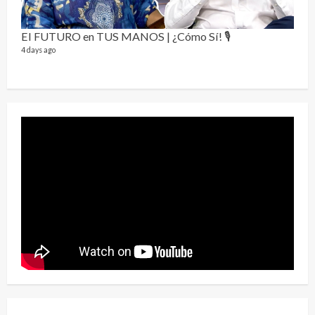
1 year
El FUTURO en TUS MANOS | ¿Cómo Sí! 🎙️
4 days ago
Perr
46 vid
1 year