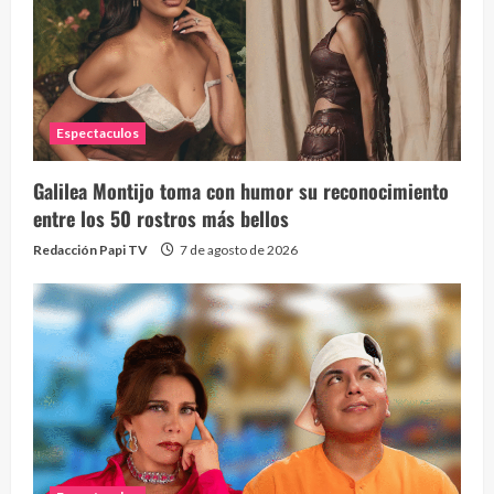
Espectaculos
Galilea Montijo toma con humor su reconocimiento
Send
entre los 50 rostros más bellos
10 vid
Redacción Papi TV
7 de agosto de 2026
2 year