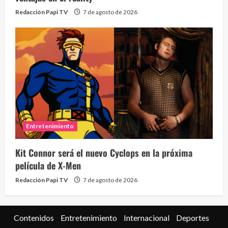
Redacción Papi TV
7 de agosto de 2026
Eve
46 vid
Entretenimiento
2 year
Kit Connor será el nuevo Cyclops en la próxima
película de X-Men
Redacción Papi TV
7 de agosto de 2026
Contenidos
Entretenimiento
Internacional
Deportes