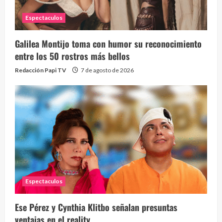
Espectaculos
Galilea Montijo toma con humor su reconocimiento
Send
entre los 50 rostros más bellos
10 vid
Redacción Papi TV
7 de agosto de 2026
2 year
Espectaculos
¡Osc
30 vid
Ese Pérez y Cynthia Klitbo señalan presuntas
2 year
ventajas en el reality