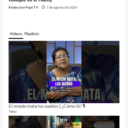
Redacción Papi TV
7 de agosto de 2026
Videos
Playlists
El miedo mata los sueños | ¿Cómo Sí! 🎙️
Rela
12 vid
Today
3 mon