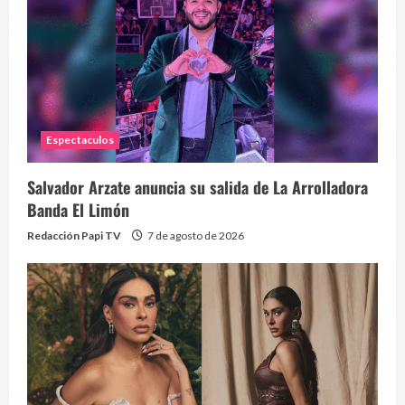
26 vid
1 year
Espectaculos
Salvador Arzate anuncia su salida de La Arrolladora
Banda El Limón
Redacción Papi TV
7 de agosto de 2026
Alc
76 vid
1 year