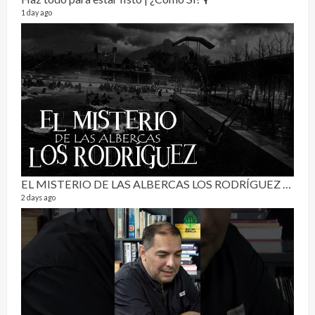
1 day ago
Pur
19 vid
4 mon
EL MISTERIO DE LAS ALBERCAS LOS RODRÍGUEZ | RELATO PARANORMAL
2 days ago
El C
17 vid
5 mon