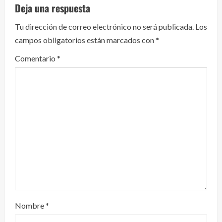
e
Deja una respuesta
y
Tu dirección de correo electrónico no será publicada.
Los
campos obligatorios están marcados con
*
e
Comentario
*
n
d
o
Nombre
*