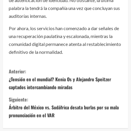
de autenticación de identidad. No obstante, la última
palabra la tendrá la compañía una vez que concluyan sus
auditorías internas.
Por ahora, los servicios han comenzado a dar señales de
una recuperación paulatina y escalonada, mientras la
comunidad digital permanece atenta al restablecimiento
definitivo de la normalidad.
S
Anterior:
i
¿Tensión en el mundial? Kenia Os y Alejandro Speitzer
captados intercambiando miradas
g
Siguiente:
u
Árbitro del México vs. Sudáfrica desata burlas por su mala
e
pronunciación en el VAR
l