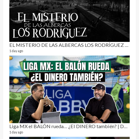
3 mon
EL MISTERIO DE LAS ALBERCAS LOS RODRÍGUEZ | RELATO PARANORMAL
1 day ago
Pur
19 vid
4 mon
Liga MX el BALÓN rueda… ¿El DINERO también? | Dos Sin Cebolla 🎙️
1 day ago