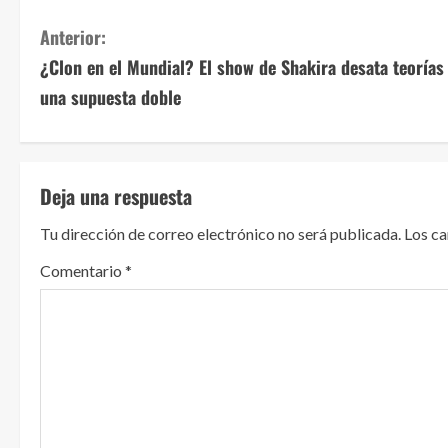
S
Anterior:
¿Clon en el Mundial? El show de Shakira desata teorías
i
una supuesta doble
g
u
Deja una respuesta
e
Tu dirección de correo electrónico no será publicada.
Los c
l
Comentario
*
e
y
e
n