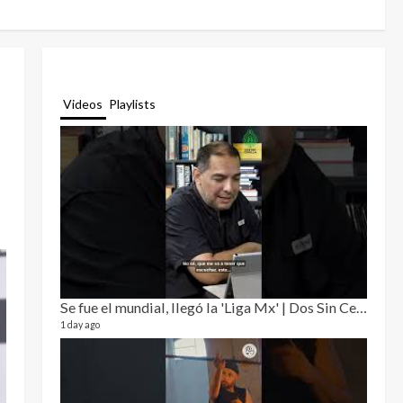
Videos
Playlists
Se fue el mundial, llegó la 'Liga Mx' | Dos Sin Cebolla 🎙️
Relat
12 video
1 day ago
3 month