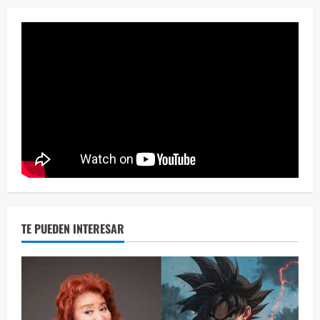
Eve
46 vid
2 year
TE PUEDEN INTERESAR