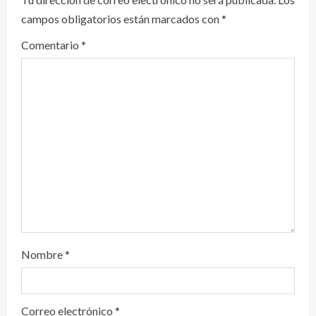
campos obligatorios están marcados con
*
e
Comentario
*
n
d
o
Nombre
*
Correo electrónico
*