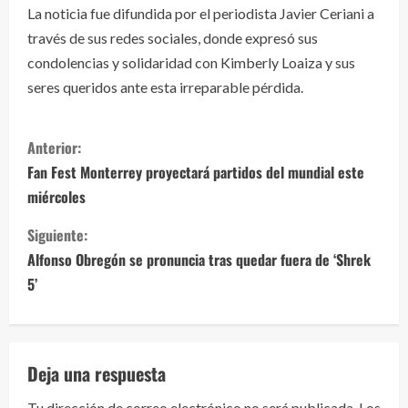
La noticia fue difundida por el periodista Javier Ceriani a
través de sus redes sociales, donde expresó sus
condolencias y solidaridad con Kimberly Loaiza y sus
seres queridos ante esta irreparable pérdida.
S
Anterior:
i
Fan Fest Monterrey proyectará partidos del mundial este
miércoles
g
Siguiente:
u
Alfonso Obregón se pronuncia tras quedar fuera de ‘Shrek
e
5’
l
e
Deja una respuesta
y
Tu dirección de correo electrónico no será publicada.
Los