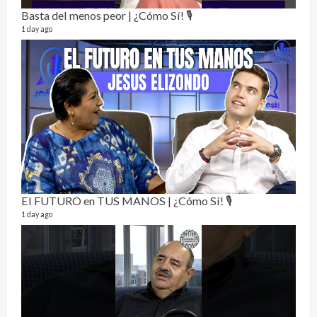
Basta del menos peor | ¿Cómo Sí! 🎙️
1 day ago
Not
232 vi
7 mon
El FUTURO en TUS MANOS | ¿Cómo Sí! 🎙️
1 day ago
Dos 