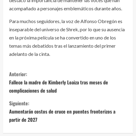
destacó la importancia de mantener las voces que han
acompañado a personajes emblemáticos durante años.
Para muchos seguidores, la voz de Alfonso Obregón es
inseparable del universo de Shrek, por lo que su ausencia
en la próxima película se ha convertido en uno de los
temas más debatidos tras el lanzamiento del primer
adelanto de la cinta.
S
Anterior:
i
Fallece la madre de Kimberly Loaiza tras meses de
complicaciones de salud
g
Siguiente:
u
Aumentarán costos de cruce en puentes fronterizos a
e
partir de 2027
l