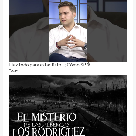
Haz todo para estar listo | ¿Cómo Sí! 🎙️
Today
RE
0 vide
3 mon