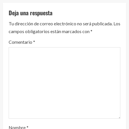
e
Deja una respuesta
y
Tu dirección de correo electrónico no será publicada.
Los
campos obligatorios están marcados con
*
e
Comentario
*
n
d
o
Nombre
*