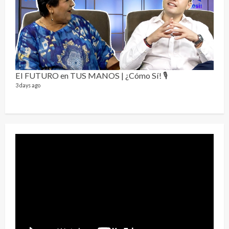
Send
El FUTURO en TUS MANOS | ¿Cómo Sí! 🎙️
10 vid
3 days ago
2 year
¡Osc
30 vid