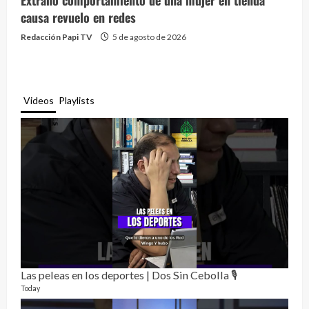
causa revuelo en redes
Redacción Papi TV
5 de agosto de 2026
Videos
Playlists
Las peleas en los deportes | Dos Sin Cebolla 🎙️
Rela
12 vid
Today
3 mon