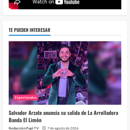
2 year
TE PUEDEN INTERESAR
Eve
46 vid
2 year
Espectaculos
Salvador Arzate anuncia su salida de La Arrolladora
Banda El Limón
Redacción Papi TV
7 de agosto de 2026