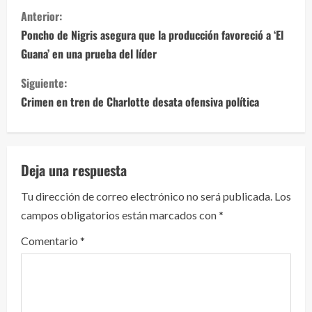
S
Anterior:
i
Poncho de Nigris asegura que la producción favoreció a ‘El
Guana’ en una prueba del líder
g
Siguiente:
u
Crimen en tren de Charlotte desata ofensiva política
e
l
Deja una respuesta
e
Tu dirección de correo electrónico no será publicada.
Los
y
campos obligatorios están marcados con
*
e
Comentario
*
n
d