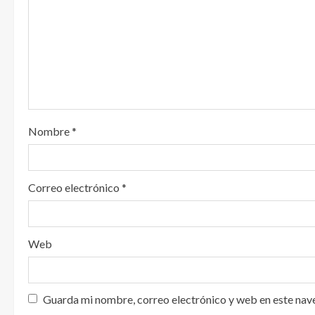
n
d
o
Nombre
*
Correo electrónico
*
Web
Guarda mi nombre, correo electrónico y web en este nav