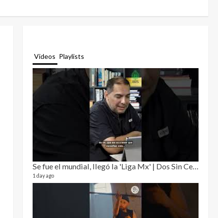
Videos
Playlists
Se fue el mundial, llegó la 'Liga Mx' | Dos Sin Cebolla 🎙️
Relat
12 video
1 day ago
3 month