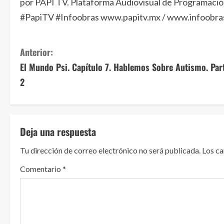
por PAPI TV. Plataforma Audiovisual de Programaci
#PapiTV #Infoobras www.papitv.mx / www.infoobra
S
Anterior:
El Mundo Psi. Capítulo 7. Hablemos Sobre Autismo. Par
i
2
g
u
Deja una respuesta
e
Tu dirección de correo electrónico no será publicada.
Los c
l
Comentario
*
e
y
e