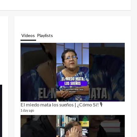
Videos
Playlists
El miedo mata los sueños | ¿Cómo Sí! 🎙️
Relat
12 video
1 day ago
3 month