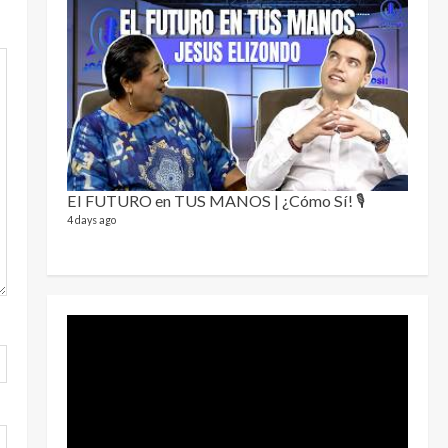
Sobre
78 video
1 year a
El FUTURO en TUS MANOS | ¿Cómo Sí! 🎙️
4 days ago
Perra
46 video
1 year a