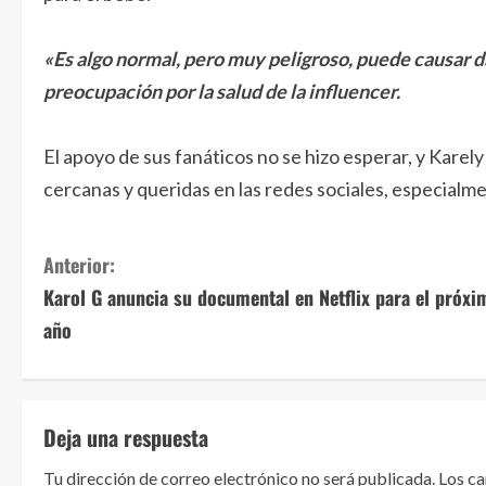
«Es algo normal, pero muy peligroso, puede causar 
preocupación por la salud de la influencer.
El apoyo de sus fanáticos no se hizo esperar, y Karel
cercanas y queridas en las redes sociales, especialm
S
Anterior:
Karol G anuncia su documental en Netflix para el próxi
i
año
g
u
Deja una respuesta
e
Tu dirección de correo electrónico no será publicada.
Los c