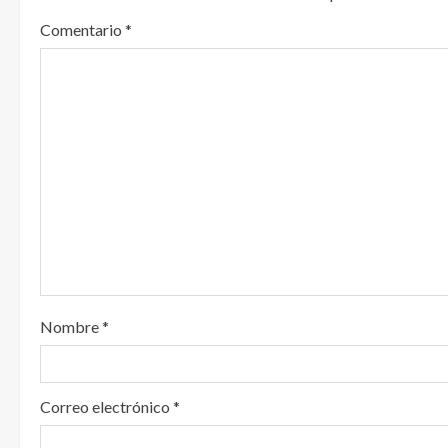
l
Comentario
*
e
y
e
n
d
o
Nombre
*
Correo electrónico
*