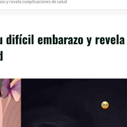
azo y revela complicaciones de salud
 difícil embarazo y revela
d