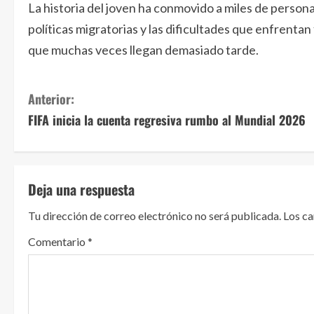
La historia del joven ha conmovido a miles de persona
políticas migratorias y las dificultades que enfrenta
que muchas veces llegan demasiado tarde.
S
Anterior:
FIFA inicia la cuenta regresiva rumbo al Mundial 2026
i
g
u
Deja una respuesta
e
Tu dirección de correo electrónico no será publicada.
Los c
l
Comentario
*
e
y