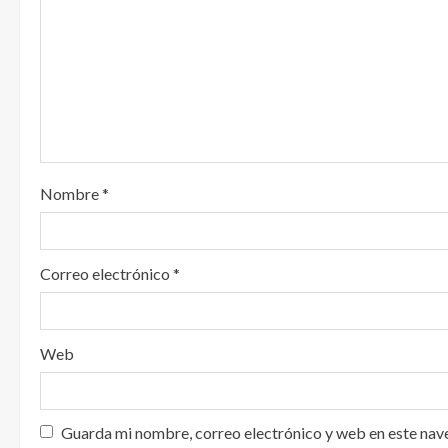
e
n
d
o
Nombre
*
Correo electrónico
*
Web
Guarda mi nombre, correo electrónico y web en este nav