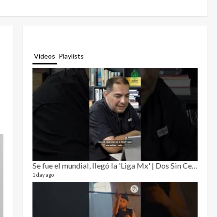
Videos
Playlists
Se fue el mundial, llegó la 'Liga Mx' | Dos Sin Cebolla 🎙️
Relat
12 video
1 day ago
3 month