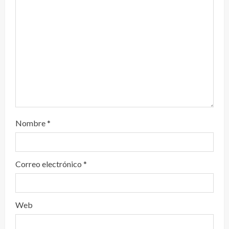
d
o
Nombre
*
Correo electrónico
*
Web