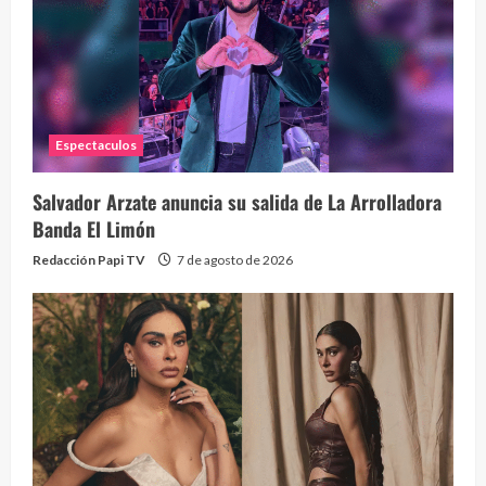
Eve
46 vid
2 year
Espectaculos
Salvador Arzate anuncia su salida de La Arrolladora
Banda El Limón
Redacción Papi TV
7 de agosto de 2026