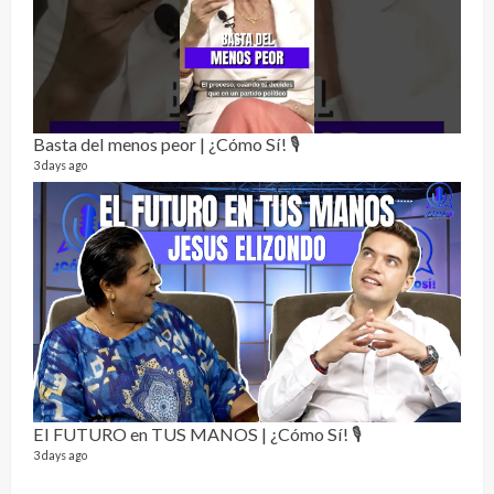
Alc
76 vid
Basta del menos peor | ¿Cómo Sí! 🎙️
1 year
3 days ago
Send
El FUTURO en TUS MANOS | ¿Cómo Sí! 🎙️
10 vid
3 days ago
2 year