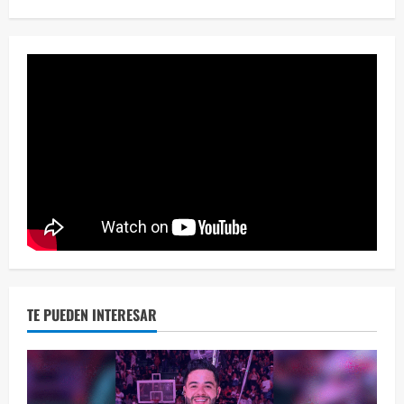
¡Osc
30 vid
2 year
TE PUEDEN INTERESAR