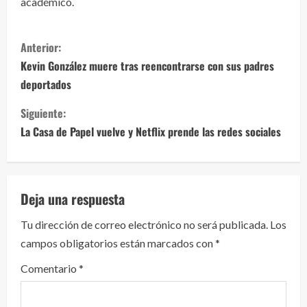
académico.
S
Anterior:
i
Kevin González muere tras reencontrarse con sus padres
deportados
g
Siguiente:
u
La Casa de Papel vuelve y Netflix prende las redes sociales
e
l
Deja una respuesta
e
Tu dirección de correo electrónico no será publicada.
Los
y
campos obligatorios están marcados con
*
e
Comentario
*
n