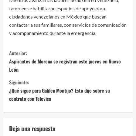
Mientras avanzan las labores de auxilio en Venezuela,
también se habilitaron espacios de apoyo para
ciudadanos venezolanos en México que buscan
contactar a sus familiares, con servicios de comunicación
y acompañamiento durante la emergencia.
S
Anterior:
i
Aspirantes de Morena se registran este jueves en Nuevo
León
g
Siguiente:
u
¿Qué sigue para Galilea Montijo? Esto dijo sobre su
e
contrato con Televisa
l
e
Deja una respuesta