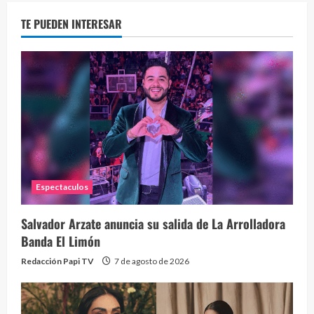
TE PUEDEN INTERESAR
Eve
46 vid
2 year
Espectaculos
Salvador Arzate anuncia su salida de La Arrolladora
Banda El Limón
Redacción Papi TV
7 de agosto de 2026