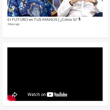
Send
El FUTURO en TUS MANOS | ¿Cómo Sí! 🎙️
10 vid
3 days ago
2 year
¡Osc
30 vid
2 year