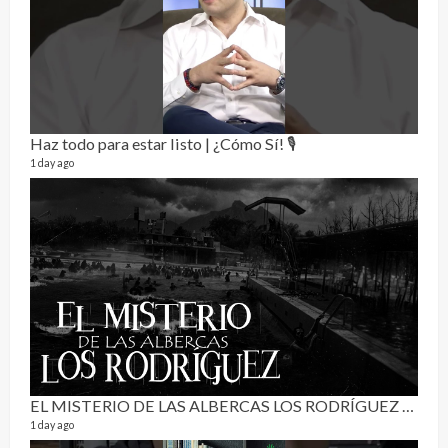
Haz todo para estar listo | ¿Cómo Sí! 🎙️
1 day ago
RE
0 vide
3 mon
EL MISTERIO DE LAS ALBERCAS LOS RODRÍGUEZ | RELATO PARANORMAL
1 day ago