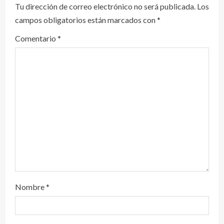
y
Tu dirección de correo electrónico no será publicada.
Los
campos obligatorios están marcados con
*
e
Comentario
*
n
d
o
Nombre
*