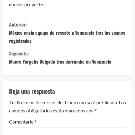
nuevos proyectos.
S
Anterior:
i
México envía equipo de rescate a Venezuela tras los sismos
registrados
g
Siguiente:
u
Muere Yorgelis Delgado tras derrumbe en Venezuela
e
l
Deja una respuesta
e
Tu dirección de correo electrónico no será publicada.
Los
y
campos obligatorios están marcados con
*
e
Comentario
*