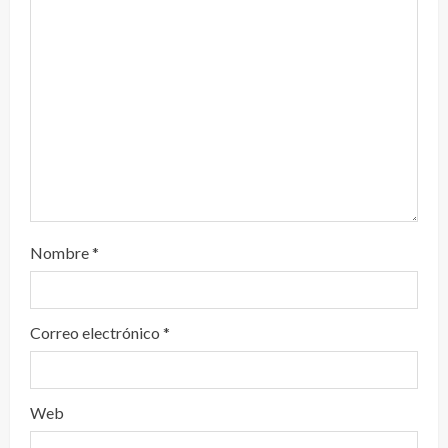
n
d
o
Nombre
*
Correo electrónico
*
Web