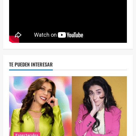
Eve
46 vid
2 year
TE PUEDEN INTERESAR
Espectaculos