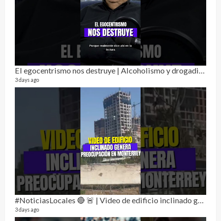
Alc
76 vid
El egocentrismo nos destruye | Alcoholismo y drogadicción 🎙️
1 year
3 days ago
Send
#NoticiasLocales 🔴 🚨 | Video de edificio inclinado genera preocupación en monterrey
10 vid
3 days ago
2 year