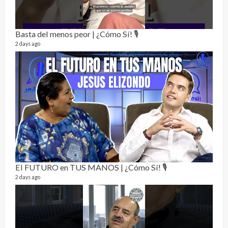
Perr
46 vid
1 year
Basta del menos peor | ¿Cómo Sí! 🎙️
2 days ago
La h
26 vid
1 year
El FUTURO en TUS MANOS | ¿Cómo Sí! 🎙️
2 days ago