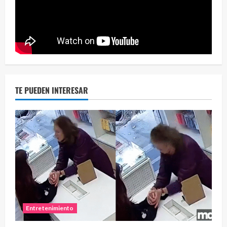
Eve
46 vid
2 year
TE PUEDEN INTERESAR
Entretenimiento