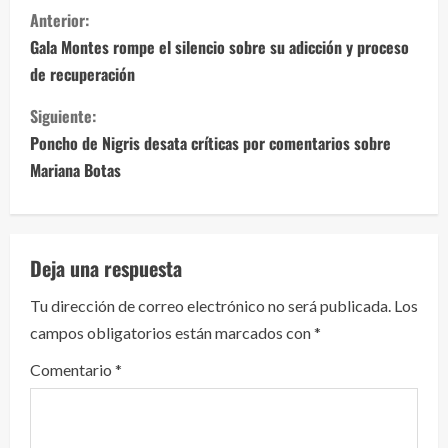
S
Anterior:
i
Gala Montes rompe el silencio sobre su adicción y proceso
de recuperación
g
Siguiente:
u
Poncho de Nigris desata críticas por comentarios sobre
e
Mariana Botas
l
e
Deja una respuesta
y
Tu dirección de correo electrónico no será publicada.
Los
campos obligatorios están marcados con
*
e
Comentario
*
n
d