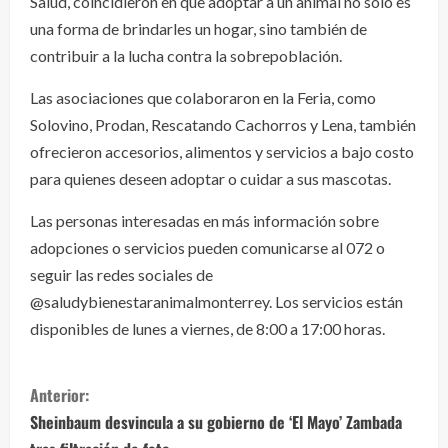
Salud, coincidieron en que adoptar a un animal no solo es
una forma de brindarles un hogar, sino también de
contribuir a la lucha contra la sobrepoblación.
Las asociaciones que colaboraron en la Feria, como
Solovino, Prodan, Rescatando Cachorros y Lena, también
ofrecieron accesorios, alimentos y servicios a bajo costo
para quienes deseen adoptar o cuidar a sus mascotas.
Las personas interesadas en más información sobre
adopciones o servicios pueden comunicarse al 072 o
seguir las redes sociales de
@saludybienestaranimalmonterrey. Los servicios están
disponibles de lunes a viernes, de 8:00 a 17:00 horas.
S
Anterior:
i
Sheinbaum desvincula a su gobierno de ‘El Mayo’ Zambada