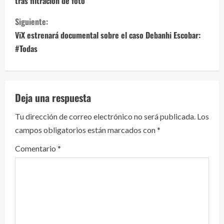
tras filtración de foto
g
Siguiente:
u
ViX estrenará documental sobre el caso Debanhi Escobar:
e
#Todas
l
e
Deja una respuesta
y
Tu dirección de correo electrónico no será publicada.
Los
campos obligatorios están marcados con
*
e
Comentario
*
n
d
o