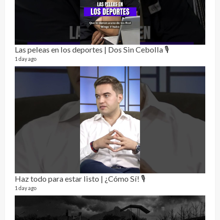
Las peleas en los deportes | Dos Sin Cebolla 🎙️
Rela
12 vid
1 day ago
3 mon
Haz todo para estar listo | ¿Cómo Sí! 🎙️
1 day ago