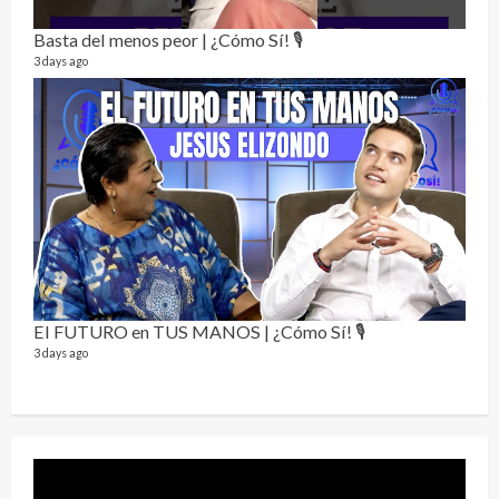
Alc
76 vid
Basta del menos peor | ¿Cómo Sí! 🎙️
1 year
3 days ago
Send
El FUTURO en TUS MANOS | ¿Cómo Sí! 🎙️
10 vid
3 days ago
2 year