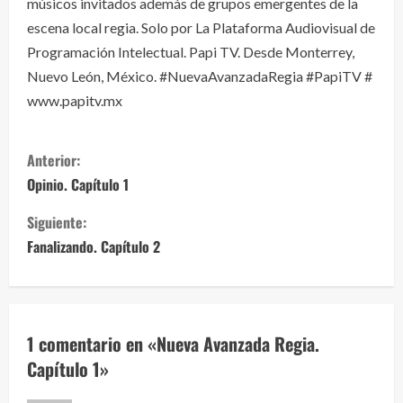
músicos invitados además de grupos emergentes de la
escena local regia. Solo por La Plataforma Audiovisual de
Programación Intelectual. Papi TV. Desde Monterrey,
Nuevo León, México. #NuevaAvanzadaRegia #PapiTV #
www.papitv.mx
S
Anterior:
i
Opinio. Capítulo 1
g
Siguiente:
Fanalizando. Capítulo 2
u
e
l
1 comentario en «
Nueva Avanzada Regia.
Capítulo 1
»
e