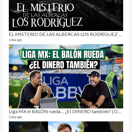
EL MISTERIO DE LAS ALBERCAS LOS RODRÍGUEZ | RELATO PARANORMAL
1 day ago
Pur
19 vid
4 mon
Liga MX el BALÓN rueda… ¿El DINERO también? | Dos Sin Cebolla 🎙️
1 day ago