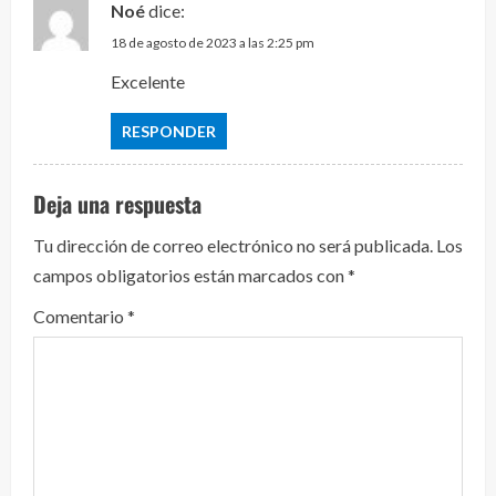
y
Noé
dice:
18 de agosto de 2023 a las 2:25 pm
e
Excelente
n
RESPONDER
d
o
Deja una respuesta
Tu dirección de correo electrónico no será publicada.
Los
campos obligatorios están marcados con
*
Comentario
*