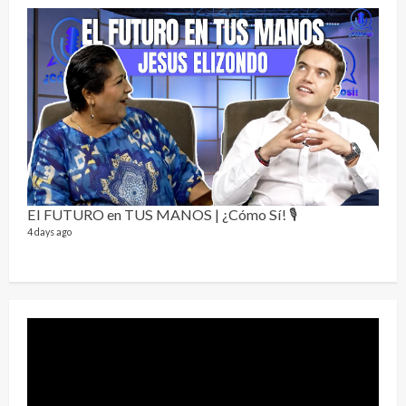
Sobr
78 vid
1 year
El FUTURO en TUS MANOS | ¿Cómo Sí! 🎙️
4 days ago
Perr