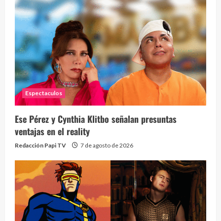
Espectaculos
¡Osc
30 vid
Ese Pérez y Cynthia Klitbo señalan presuntas
2 year
ventajas en el reality
Redacción Papi TV
7 de agosto de 2026