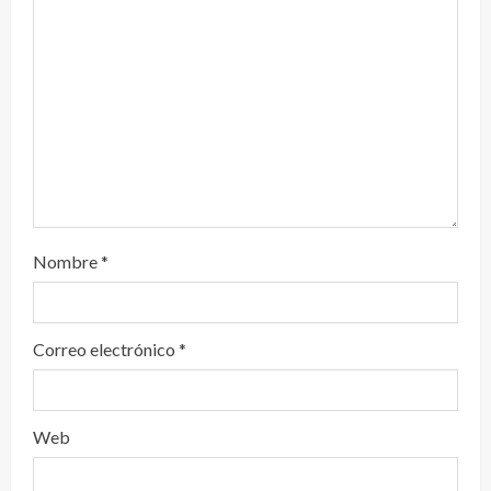
d
o
Nombre
*
Correo electrónico
*
Web