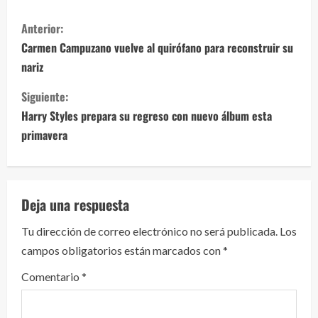
S
Anterior:
i
Carmen Campuzano vuelve al quirófano para reconstruir su
nariz
g
Siguiente:
u
Harry Styles prepara su regreso con nuevo álbum esta
e
primavera
l
e
Deja una respuesta
y
Tu dirección de correo electrónico no será publicada.
Los
campos obligatorios están marcados con
*
e
Comentario
*
n