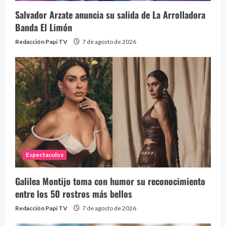
Salvador Arzate anuncia su salida de La Arrolladora
Banda El Limón
Redacción Papi TV
7 de agosto de 2026
Alc
76 vid
1 year
Espectaculos
Galilea Montijo toma con humor su reconocimiento
Send
entre los 50 rostros más bellos
10 vid
Redacción Papi TV
7 de agosto de 2026
2 year