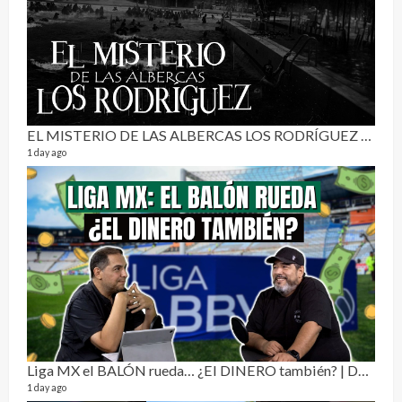
3 mon
EL MISTERIO DE LAS ALBERCAS LOS RODRÍGUEZ | RELATO PARANORMAL
1 day ago
Pur
19 vid
4 mon
Liga MX el BALÓN rueda… ¿El DINERO también? | Dos Sin Cebolla 🎙️
1 day ago