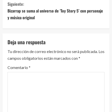
Siguiente:
u
Bizarrap se suma al universo de ‘Toy Story 5’ con personaje
e
y música original
l
e
Deja una respuesta
y
Tu dirección de correo electrónico no será publicada.
Los
campos obligatorios están marcados con
*
e
Comentario
*
n
d
o