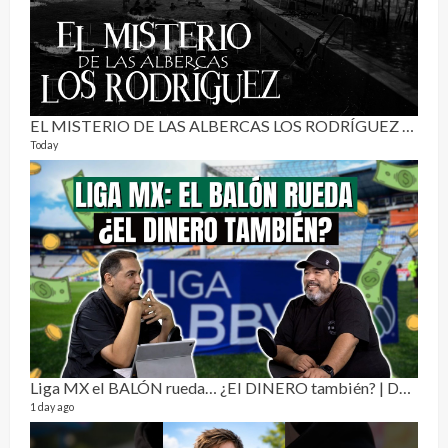
EL MISTERIO DE LAS ALBERCAS LOS RODRÍGUEZ | RELATO PARANORMAL
Today
Pur
19 vid
4 mon
Liga MX el BALÓN rueda… ¿El DINERO también? | Dos Sin Cebolla 🎙️
1 day ago