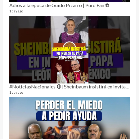
Adiós a la epoca de Guido Pizarro | Puro Fan ⚽
1 day ago
Dos 
134 vi
1 year
#NoticiasNacionales 🔴| Sheinbaum insistirá en invitar al papa León XIV a México
1 day ago