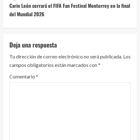
u
Carin León cerrará el FIFA Fan Festival Monterrey en la final
e
del Mundial 2026
l
e
Deja una respuesta
y
Tu dirección de correo electrónico no será publicada.
Los
campos obligatorios están marcados con
*
e
Comentario
*
n
d
o