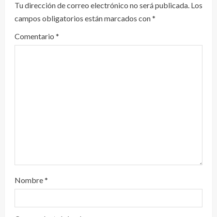
Tu dirección de correo electrónico no será publicada.
Los
y
campos obligatorios están marcados con
*
e
Comentario
*
n
d
o
Nombre
*