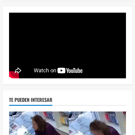
Eve
46 vid
2 year
TE PUEDEN INTERESAR