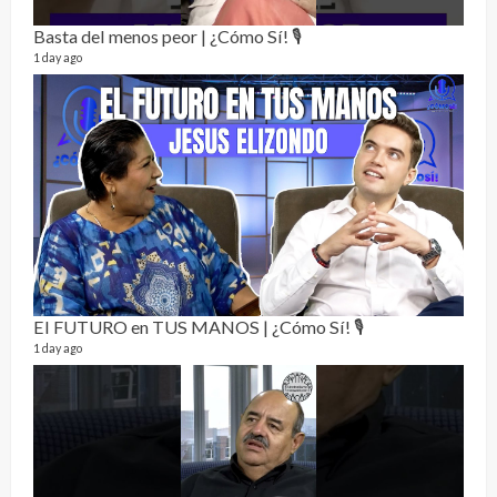
Basta del menos peor | ¿Cómo Sí! 🎙️
1 day ago
Not
232 vi
7 mon
El FUTURO en TUS MANOS | ¿Cómo Sí! 🎙️
1 day ago