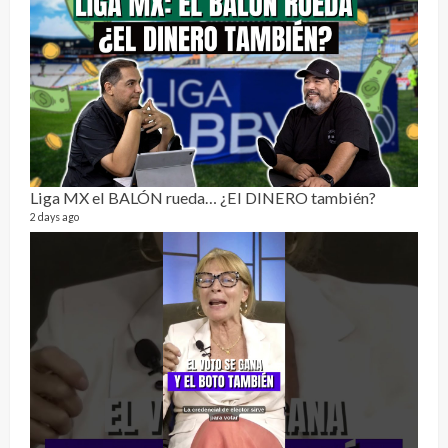
Send
Liga MX el BALÓN rueda… ¿El DINERO también?
10 vid
2 days ago
2 year