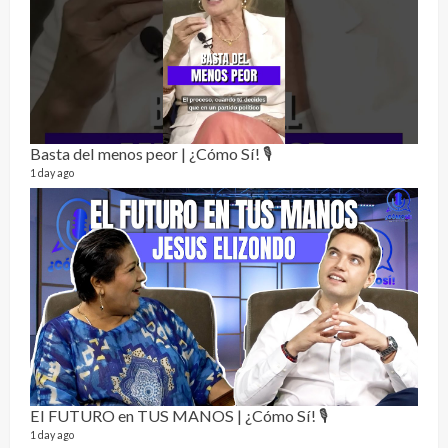
El C
17 vid
5 mon
Basta del menos peor | ¿Cómo Sí! 🎙️
1 day ago
Not
232 vi
7 mon
El FUTURO en TUS MANOS | ¿Cómo Sí! 🎙️
1 day ago