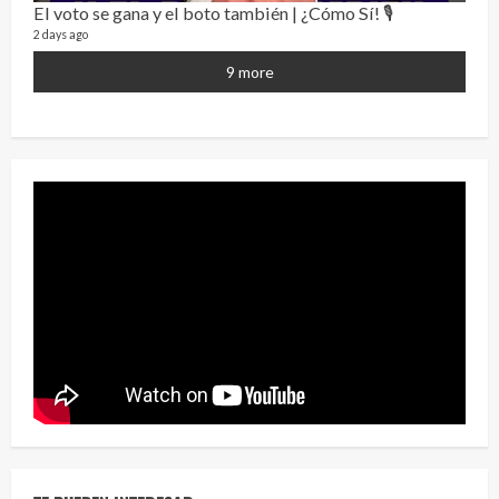
El voto se gana y el boto también | ¿Cómo Sí! 🎙️
¡Osc
2 days ago
30 vid
2 year
9 more
Eve
46 vid
2 year