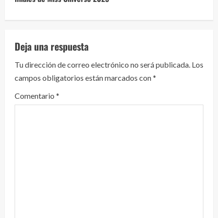
e
l
Deja una respuesta
e
Tu dirección de correo electrónico no será publicada.
Los
y
campos obligatorios están marcados con
*
e
Comentario
*
n
d
o