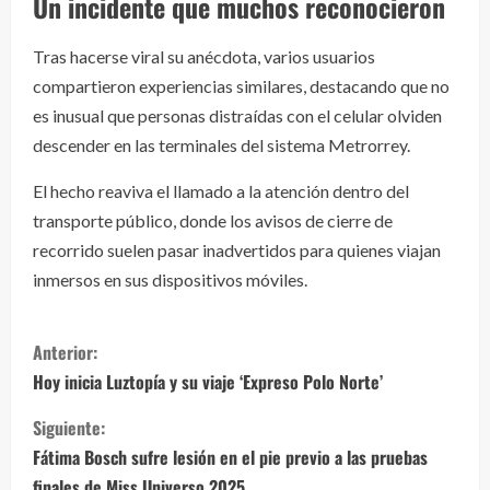
Un incidente que muchos reconocieron
Tras hacerse viral su anécdota, varios usuarios
compartieron experiencias similares, destacando que no
es inusual que personas distraídas con el celular olviden
descender en las terminales del sistema Metrorrey.
El hecho reaviva el llamado a la atención dentro del
transporte público, donde los avisos de cierre de
recorrido suelen pasar inadvertidos para quienes viajan
inmersos en sus dispositivos móviles.
S
Anterior:
i
Hoy inicia Luztopía y su viaje ‘Expreso Polo Norte’
g
Siguiente:
Fátima Bosch sufre lesión en el pie previo a las pruebas
u
finales de Miss Universo 2025