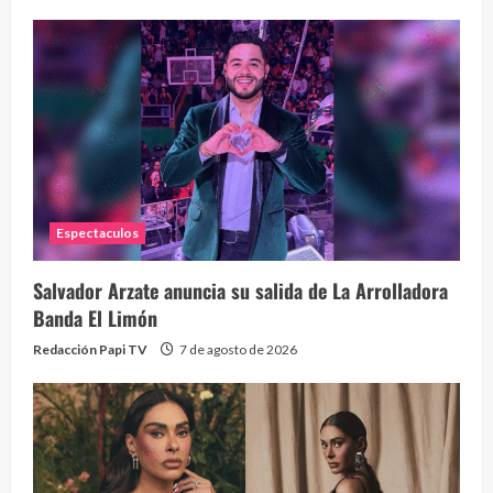
Eve
46 vid
2 year
Espectaculos
Salvador Arzate anuncia su salida de La Arrolladora
Banda El Limón
Redacción Papi TV
7 de agosto de 2026