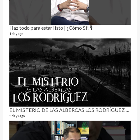
Haz todo para estar listo | ¿Cómo Sí! 🎙️
1 day ago
RE
0 vide
3 mon
EL MISTERIO DE LAS ALBERCAS LOS RODRÍGUEZ | RELATO PARANORMAL
2 days ago