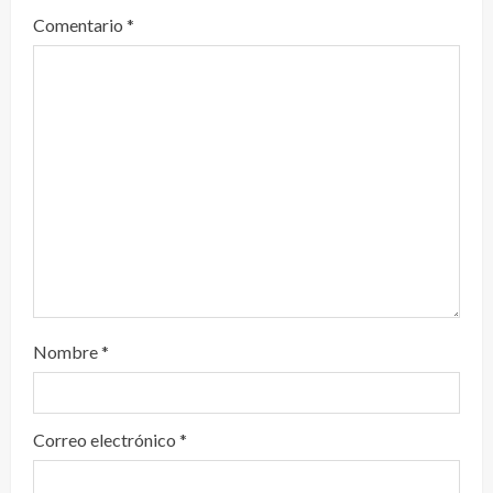
e
Comentario
*
n
d
o
Nombre
*
Correo electrónico
*