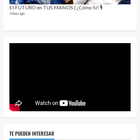
Send
El FUTURO en TUS MANOS | ¿Cómo Sí! 🎙️
10 vid
3 days ago
2 year
¡Osc
30 vid
2 year
TE PUEDEN INTERESAR