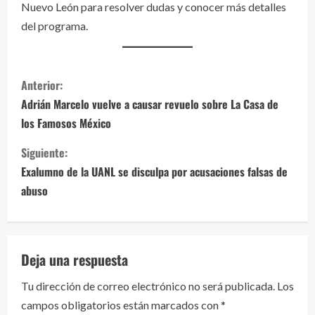
Nuevo León para resolver dudas y conocer más detalles
del programa.
S
Anterior:
i
Adrián Marcelo vuelve a causar revuelo sobre La Casa de
los Famosos México
g
Siguiente:
u
Exalumno de la UANL se disculpa por acusaciones falsas de
e
abuso
l
e
Deja una respuesta
y
Tu dirección de correo electrónico no será publicada.
Los
campos obligatorios están marcados con
*