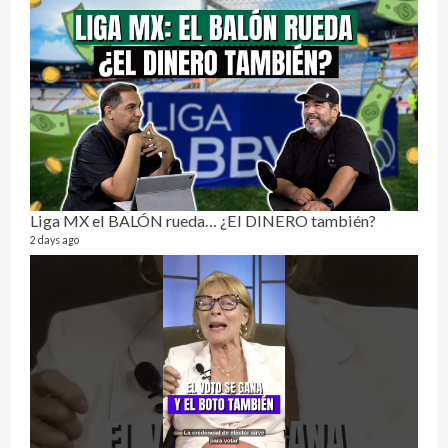
Send
Liga MX el BALÓN rueda… ¿El DINERO también?
10 vid
2 days ago
2 year