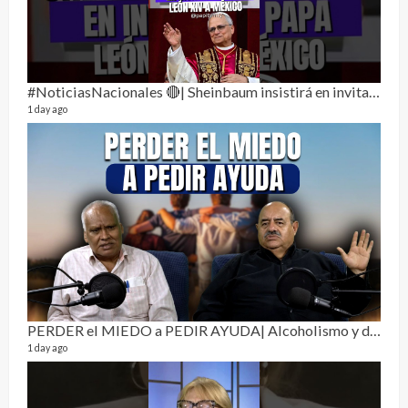
#NoticiasNacionales 🔴| Sheinbaum insistirá en invitar al papa León XIV a México
1 day ago
Pur
19 vid
4 mon
PERDER el MIEDO a PEDIR AYUDA| Alcoholismo y drogadicción 🎙️
1 day ago