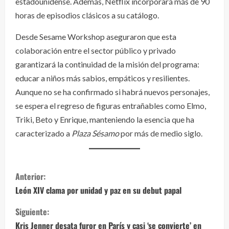
estadounidense. Además, Netflix incorporará más de 90
horas de episodios clásicos a su catálogo.
Desde Sesame Workshop aseguraron que esta
colaboración entre el sector público y privado
garantizará la continuidad de la misión del programa:
educar a niños más sabios, empáticos y resilientes.
Aunque no se ha confirmado si habrá nuevos personajes,
se espera el regreso de figuras entrañables como Elmo,
Triki, Beto y Enrique, manteniendo la esencia que ha
caracterizado a
Plaza Sésamo
por más de medio siglo.
S
Anterior:
i
León XIV clama por unidad y paz en su debut papal
g
Siguiente:
Kris Jenner desata furor en París y casi ‘se convierte’ en