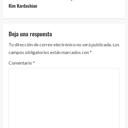
u
Kim Kardashian
e
l
Deja una respuesta
e
Tu dirección de correo electrónico no será publicada.
Los
y
campos obligatorios están marcados con
*
e
Comentario
*
n
d
o