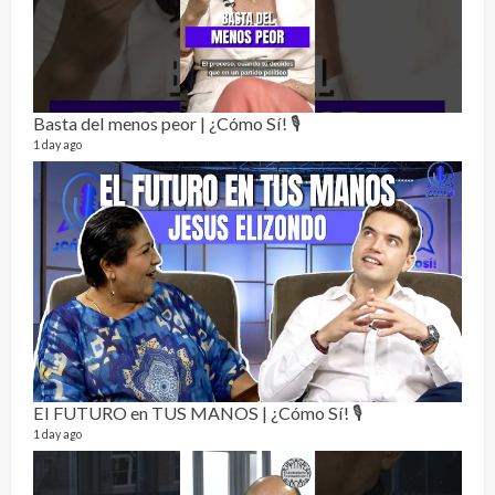
5 mon
Basta del menos peor | ¿Cómo Sí! 🎙️
1 day ago
Not
232 vi
7 mon
El FUTURO en TUS MANOS | ¿Cómo Sí! 🎙️
1 day ago