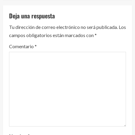
l
e
Deja una respuesta
y
Tu dirección de correo electrónico no será publicada.
Los
campos obligatorios están marcados con
*
e
Comentario
*
n
d
o