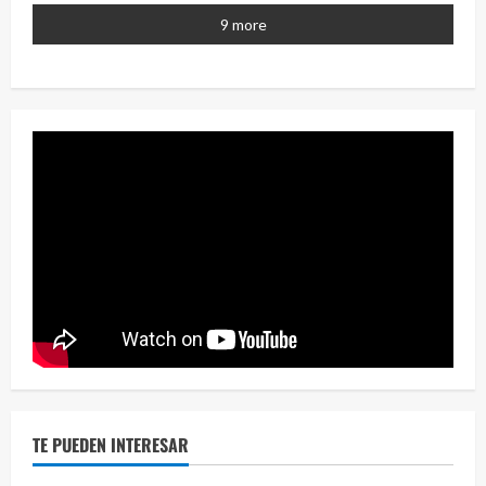
2 year
9 more
Eve
46 vid
2 year
TE PUEDEN INTERESAR