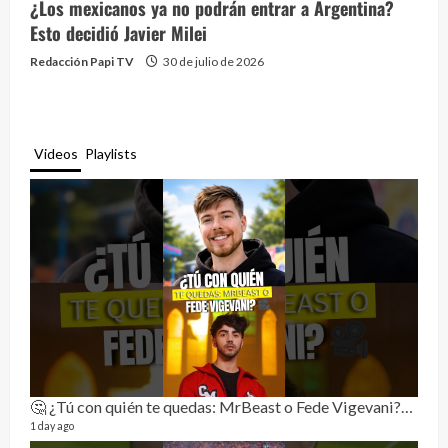
¿Los mexicanos ya no podrán entrar a Argentina?
Esto decidió Javier Milei
Redacción Papi TV
30 de julio de 2026
Videos
Playlists
🤔 ¿Tú con quién te quedas: MrBeast o Fede Vigevani?🎥🔥
Rela
11 vid
1 day ago
3 mon