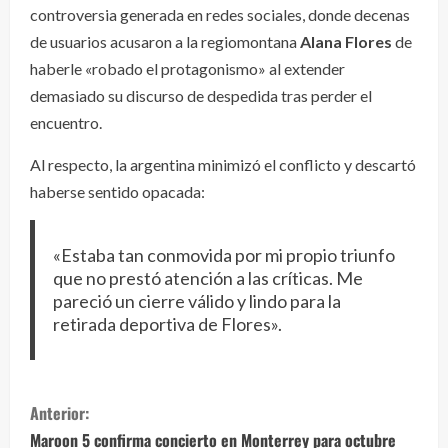
controversia generada en redes sociales, donde decenas
de usuarios acusaron a la regiomontana
Alana Flores
de
haberle «robado el protagonismo» al extender
demasiado su discurso de despedida tras perder el
encuentro.
Al respecto, la argentina minimizó el conflicto y descartó
haberse sentido opacada:
«Estaba tan conmovida por mi propio triunfo
que no prestó atención a las críticas. Me
pareció un cierre válido y lindo para la
retirada deportiva de Flores».
S
Anterior:
i
Maroon 5 confirma concierto en Monterrey para octubre