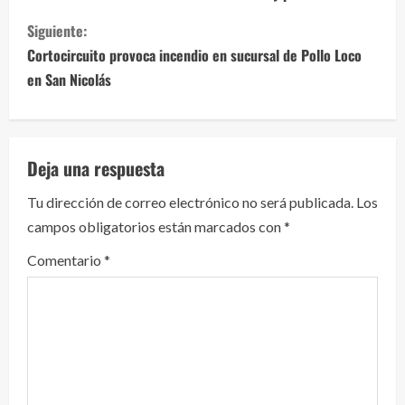
g
Siguiente:
Cortocircuito provoca incendio en sucursal de Pollo Loco
u
en San Nicolás
e
l
Deja una respuesta
e
Tu dirección de correo electrónico no será publicada.
Los
y
campos obligatorios están marcados con
*
e
Comentario
*
n
d
o