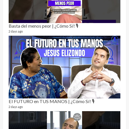
Perr
46 vid
1 year
Basta del menos peor | ¿Cómo Sí! 🎙️
2 days ago
La h
26 vid
1 year
El FUTURO en TUS MANOS | ¿Cómo Sí! 🎙️
2 days ago