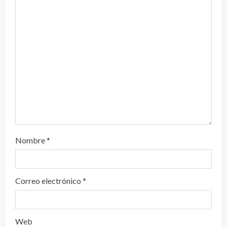
d
o
Nombre
*
Correo electrónico
*
Web