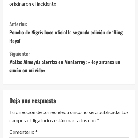
originaron el incidente
S
Anterior:
i
Poncho de Nigris hace oficial la segunda edición de ‘Ring
Royal’
g
Siguiente:
u
Matías Almeyda aterriza en Monterrey: «Hoy arranca un
e
sueño en mi vida»
l
e
Deja una respuesta
y
Tu dirección de correo electrónico no será publicada.
Los
campos obligatorios están marcados con
*
e
Comentario
*
n