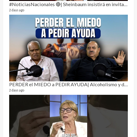
#NoticiasNacionales 🔴| Sheinbaum insistirá en invitar al papa León XIV a México
2 days ago
Sobr
78 vid
1 year
PERDER el MIEDO a PEDIR AYUDA| Alcoholismo y drogadicción 🎙️
2 days ago