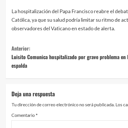
La hospitalización del Papa Francisco reabre el debate
Católica, ya que su salud podría limitar su ritmo de ac
observadores del Vaticano en estado de alerta.
S
Anterior:
Luisito Comunica hospitalizado por grave problema en 
i
espalda
g
u
Deja una respuesta
e
Tu dirección de correo electrónico no será publicada.
Los c
l
Comentario
*
e