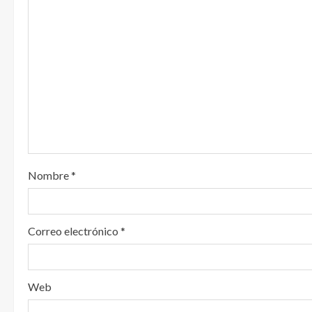
y
e
n
d
o
Nombre
*
Correo electrónico
*
Web