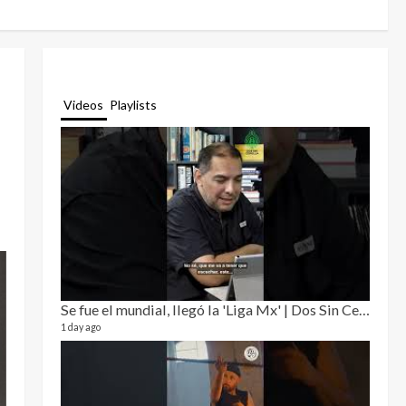
Videos
Playlists
Se fue el mundial, llegó la 'Liga Mx' | Dos Sin Cebolla 🎙️
Relat
12 video
1 day ago
3 month