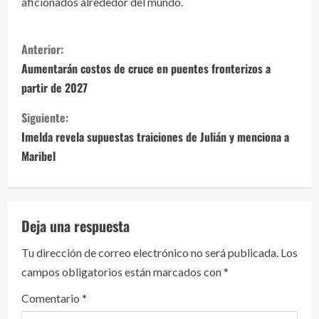
aficionados alrededor del mundo.
S
Anterior:
i
Aumentarán costos de cruce en puentes fronterizos a
partir de 2027
g
Siguiente:
u
Imelda revela supuestas traiciones de Julián y menciona a
e
Maribel
l
e
Deja una respuesta
y
Tu dirección de correo electrónico no será publicada.
Los
campos obligatorios están marcados con
*
e
Comentario
*
n