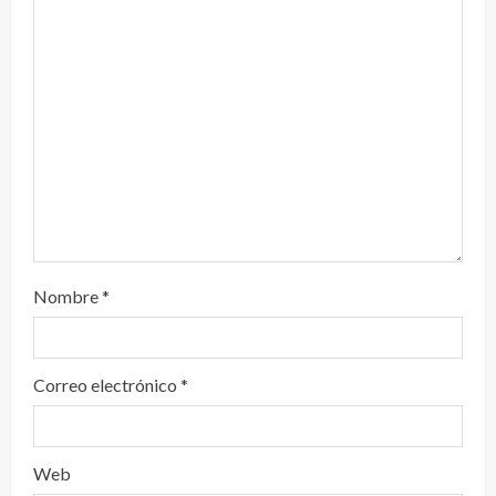
d
o
Nombre
*
Correo electrónico
*
Web