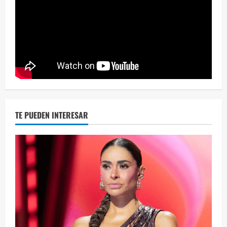
Eve
46 vid
2 year
TE PUEDEN INTERESAR