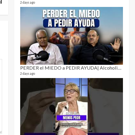
al
2 days ago
La hij
26 video
PERDER el MIEDO a PEDIR AYUDA| Alcoholismo y drogadicción 🎙️
1 year a
2 days ago