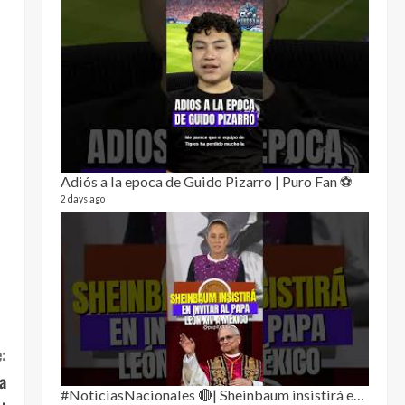
Sobre
78 video
1 year a
Adiós a la epoca de Guido Pizarro | Puro Fan ⚽
2 days ago
:
Perra
46 video
a
1 year a
#NoticiasNacionales 🔴| Sheinbaum insistirá en invitar al papa León XIV a México