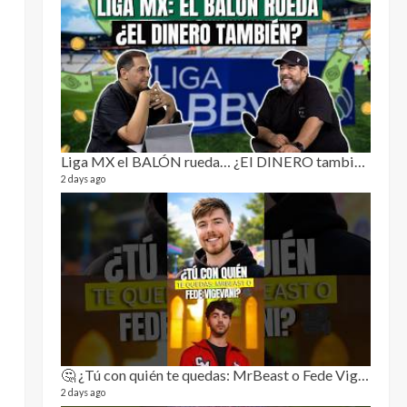
Notic
232 vide
7 month
Liga MX el BALÓN rueda… ¿El DINERO también? | Dos Sin Cebolla 🎙️
2 days ago
Dos s
134 vide
1 year a
🤔 ¿Tú con quién te quedas: MrBeast o Fede Vigevani?🎥🔥
2 days ago