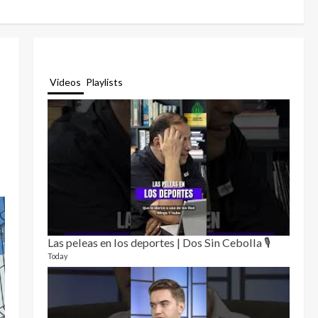
Videos
Playlists
Las peleas en los deportes | Dos Sin Cebolla 🎙️
Relat
12 video
Today
3 month