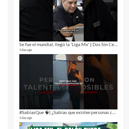
Puro 
19 video
4 month
Se fue el mundial, llegó la 'Liga Mx' | Dos Sin Cebolla 🎙️
1 day ago
El Cl
17 video
5 month
#SabiasQue 🧠| ¿Sabías que existen personas con habilidades que parecen sacadas de una película?
1 day ago