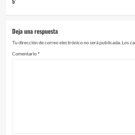
5’
g
u
Deja una respuesta
e
Tu dirección de correo electrónico no será publicada.
Los c
l
Comentario
*
e
y
e
n
d
o