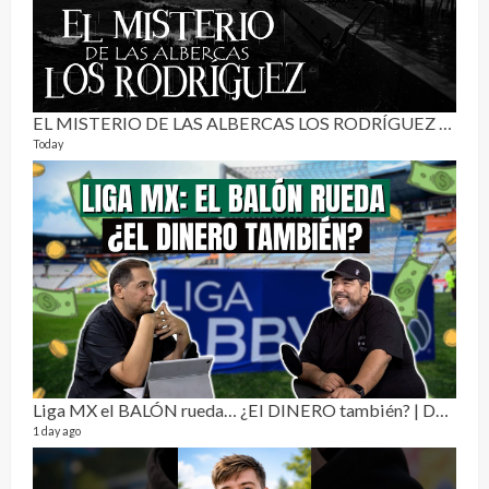
EL MISTERIO DE LAS ALBERCAS LOS RODRÍGUEZ | RELATO PARANORMAL
Today
Pur
19 vid
4 mon
Liga MX el BALÓN rueda… ¿El DINERO también? | Dos Sin Cebolla 🎙️
1 day ago