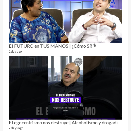
La h
26 vid
1 year
El FUTURO en TUS MANOS | ¿Cómo Sí! 🎙️
1 day ago
Alc
76 vid
El egocentrismo nos destruye | Alcoholismo y drogadicción 🎙️
1 year
2 days ago