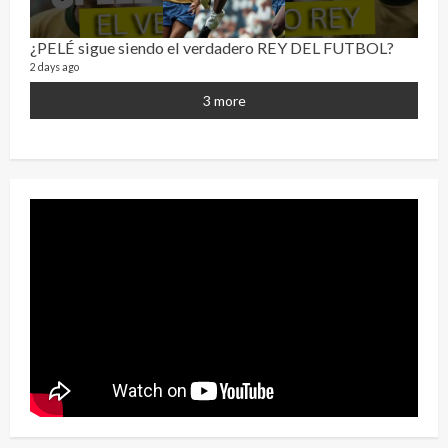
¿PELÉ sigue siendo el verdadero REY DEL FUTBOL?
¡Osc
2 days ago
30 vid
2 year
3 more
Eve
46 vid
2 year