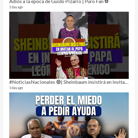
Adiós a la epoca de Guido Pizarro | Puro Fan ⚽
1 day ago
Dos 
134 vi
1 year
#NoticiasNacionales 🔴| Sheinbaum insistirá en invitar al papa León XIV a México
1 day ago
Sobr